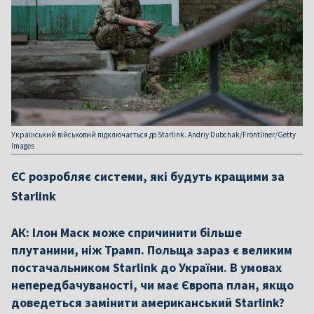
Український військовий підключається до Starlink. Andriy Dubchak/Frontliner/Getty
Images
ЄС розробляє системи, які будуть кращими за
Starlink
АК: Ілон Маск може спричинити більше
плутанини, ніж Трамп. Польща зараз є великим
постачальником Starlink до України. В умовах
непередбачуваності, чи має Європа план, якщо
доведеться замінити американський Starlink?