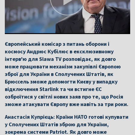
Європейський комісар з питань оборони і
космосу Андрюс Кубілюс в ексклюзивному
інтерв'ю для Slawa TV розповідає, як довго
може працювати механізм закупівлі Європою
зброї для України в Сполучених Штатів, як
Брюссель зможе допомогти Києву у випадку
відключення Starlink та чи встигне ЄС
озброїтися у світлі нових заяв про те, що Росія
зможе атакувати Європу вже навіть за три роки.
Анастасія Купрієць: Країни НАТО готові купувати
у Сполучених Штатів зброю для України,
зокрема системи Patriot. Як довго може