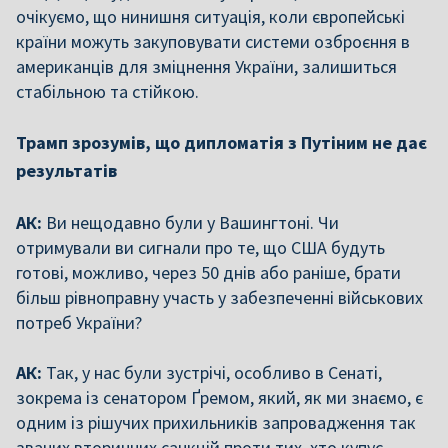
очікуємо, що нинишня ситуація, коли європейські
країни можуть закуповувати системи озброєння в
американців для зміцнення України, залишиться
стабільною та стійкою.
Трамп зрозумів, що дипломатія з Путіним не дає
результатів
АК:
Ви нещодавно були у Вашингтоні. Чи
отримували ви сигнали про те, що США будуть
готові, можливо, через 50 днів або раніше, брати
більш рівноправну участь у забезпеченні військових
потреб України?
АК:
Так, у нас були зустрічі, особливо в Сенаті,
зокрема із сенатором Ґремом, який, як ми знаємо, є
одним із рішучих прихильників запровадження так
званих вторинних санкцій проти тих, хто купує