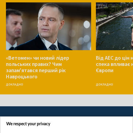
«Ветомен» чи новий лідер
Від АЕС до цін 
польських правих? Чим
спека впливає 
запам'ятався перший рік
Європи
Навроцького
ДОКЛАДНО
ДОКЛАДНО
We respect your privacy