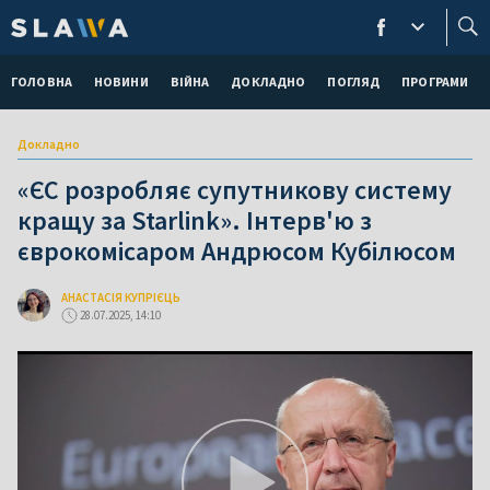
ГОЛОВНА
НОВИНИ
ВІЙНА
ДОКЛАДНО
ПОГЛЯД
ПРОГРАМИ
Докладно
«ЄС розробляє супутникову систему
кращу за Starlink». Інтерв'ю з
єврокомісаром Андрюсом Кубілюсом
АНАСТАСІЯ КУПРІЄЦЬ
28.07.2025, 14:10