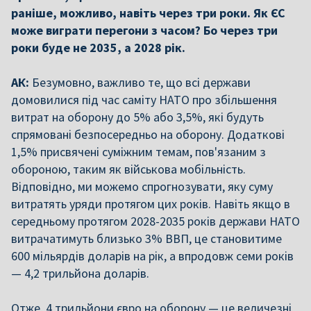
раніше, можливо, навіть через три роки. Як ЄС
може виграти перегони з часом? Бо через три
роки буде не 2035, а 2028 рік.
АК:
Безумовно, важливо те, що всі держави
домовилися під час саміту НАТО про збільшення
витрат на оборону до 5% або 3,5%, які будуть
спрямовані безпосередньо на оборону. Додаткові
1,5% присвячені суміжним темам, пов'язаним з
обороною, таким як військова мобільність.
Відповідно, ми можемо спрогнозувати, яку суму
витратять уряди протягом цих років. Навіть якщо в
середньому протягом 2028-2035 років держави НАТО
витрачатимуть близько 3% ВВП, це становитиме
600 мільярдів доларів на рік, а впродовж семи років
— 4,2 трильйона доларів.
Отже, 4 трильйони євро на оборону — це величезні