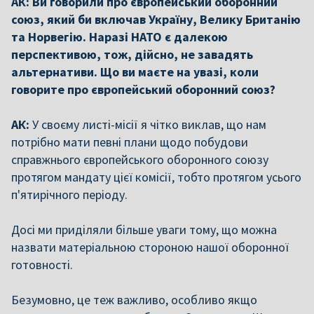
АК: Ви говорили про європейський оборонний
союз, який би включав Україну, Велику Британію
та Норвегію. Наразі НАТО є далекою
перспективою, тож, дійсно, не завадять
альтернативи. Що ви маєте на увазі, коли
говорите про європейський оборонний союз?
АК:
У своєму листі-місії я чітко виклав, що нам
потрібно мати певні плани щодо побудови
справжнього європейського оборонного союзу
протягом мандату цієї комісії, тобто протягом усього
п'ятирічного періоду.
Досі ми приділяли більше уваги тому, що можна
назвати матеріальною стороною нашої оборонної
готовності.
Безумовно, це теж важливо, особливо якщо