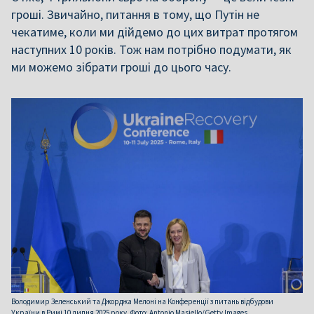
гроші. Звичайно, питання в тому, що Путін не
чекатиме, коли ми дійдемо до цих витрат протягом
наступних 10 років. Тож нам потрібно подумати, як
ми можемо зібрати гроші до цього часу.
Володимир Зеленський та Джорджа Мелоні на Конференції з питань відбудови
України в Римі 10 липня 2025 року. Фото: Antonio Masiello/Getty Images