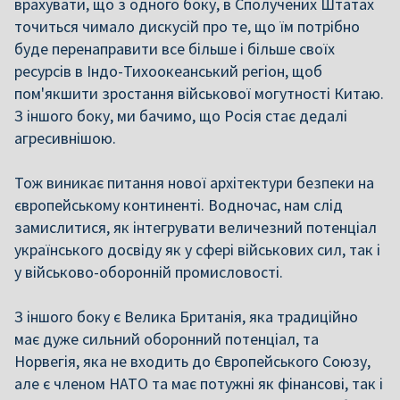
врахувати, що з одного боку, в Сполучених Штатах
точиться чимало дискусій про те, що їм потрібно
буде перенаправити все більше і більше своїх
ресурсів в Індо-Тихоокеанський регіон, щоб
пом'якшити зростання військової могутності Китаю.
З іншого боку, ми бачимо, що Росія стає дедалі
агресивнішою.
Тож виникає питання нової архітектури безпеки на
європейському континенті. Водночас, нам слід
замислитися, як інтегрувати величезний потенціал
українського досвіду як у сфері військових сил, так і
у військово-оборонній промисловості.
З іншого боку є Велика Британія, яка традиційно
має дуже сильний оборонний потенціал, та
Норвегія, яка не входить до Європейського Союзу,
але є членом НАТО та має потужні як фінансові, так і