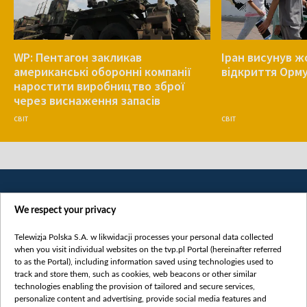
WP: Пентагон закликав
Іран висунув ж
американські оборонні компанії
відкриття Орм
наростити виробництво зброї
через виснаження запасів
СВІТ
СВІТ
We respect your privacy
Telewizja Polska S.A. w likwidacji processes your personal data collected
when you visit individual websites on the tvp.pl Portal (hereinafter referred
to as the Portal), including information saved using technologies used to
Категорії
track and store them, such as cookies, web beacons or other similar
technologies enabling the provision of tailored and secure services,
Новини
personalize content and advertising, provide social media features and