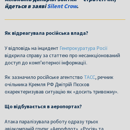
йдеться в заяві
Silent Crow
.
Як відреагувала російська влада?
У відповідь на інцидент
Генпрокуратура Росії
відкрила справу за статтею про несанкціонований
доступ до комп’ютерної інформації.
Як зазначило російське агентство
ТАСС
, речник
очільника Кремля РФ Дмітрій Пєсков
охаректеризував ситуацію як «досить тривожну».
Що відбувається в аеропортах?
Атака паралізувала роботу одразу трьох
авіакомпаній групи: «Аерофлот», «Росія» та