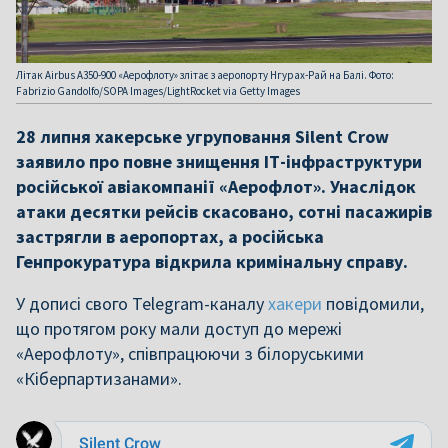
Літак Airbus A350-900 «Аерофлоту» злітає з аеропорту Нгурах-Рай на Балі. Фото:
Fabrizio Gandolfo/SOPA Images/LightRocket via Getty Images
28 липня хакерське угруповання Silent Crow
заявило про повне знищення ІТ-інфраструктури
російської авіакомпанії «Аерофлот». Унаслідок
атаки десятки рейсів скасовано, сотні пасажирів
застрягли в аеропортах, а російська
Генпрокуратура відкрила кримінальну справу.
У дописі свого Telegram-каналу
хакери
повідомили,
що протягом року мали доступ до мережі
«Аерофлоту», співпрацюючи з білоруськими
«Кіберпартизанами».