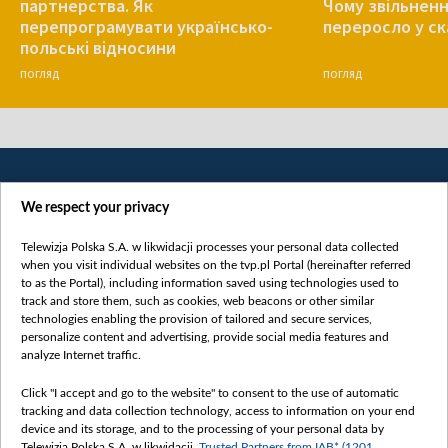
партнерства. Як
Чому звільнен
перепрограмувати українсько-
переросло у с
польські відносини
ПОГЛЯД
ПОГЛЯД
We respect your privacy
Telewizja Polska S.A. w likwidacji processes your personal data collected
when you visit individual websites on the tvp.pl Portal (hereinafter referred
to as the Portal), including information saved using technologies used to
Категорії
track and store them, such as cookies, web beacons or other similar
technologies enabling the provision of tailored and secure services,
Новини
personalize content and advertising, provide social media features and
analyze Internet traffic.
Війна
Докладно
Click "I accept and go to the website" to consent to the use of automatic
tracking and data collection technology, access to information on your end
Погляд
device and its storage, and to the processing of your personal data by
Цікаво
Telewizja Polska S.A. w likwidacji,
Trusted Partners from IAB* (1201