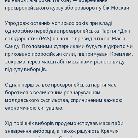
проєвропейського курсу або розворот у бік Москви.
Упродовж останніх чотирьох років при владі
одноосібно перебуває проєвропейська Партія «Дія і
солідарність» (PAS) на чолі з президенткою Маєю
Санду. Її головними суперниками будуть відкрито чи
приховано проросійські сили, підтримувані Кремлем,
зокрема через масштабні механізми різного виду
підкупу виборців.
Однак перш за все проєвропейська партія має
боротися з величезним розчаруванням
молдавського суспільства, спричиненим важкою
економічною ситуацією.
Хід торішніх виборів продемонстрував масштаби
зневірення виборців, а також рішучість Кремля