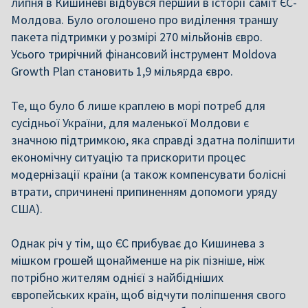
липня в Кишиневі відбувся перший в історії саміт ЄС-
Молдова. Було оголошено про виділення траншу
пакета підтримки у розмірі 270 мільйонів євро.
Усього трирічний фінансовий інструмент Moldova
Growth Plan становить 1,9 мільярда євро.
Те, що було б лише краплею в морі потреб для
сусідньої України, для маленької Молдови є
значною підтримкою, яка справді здатна поліпшити
економічну ситуацію та прискорити процес
модернізації країни (а також компенсувати болісні
втрати, спричинені припиненням допомоги уряду
США).
Однак річ у тім, що ЄС прибуває до Кишинева з
мішком грошей щонайменше на рік пізніше, ніж
потрібно жителям однієї з найбідніших
європейських країн, щоб відчути поліпшення свого