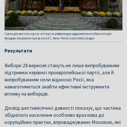
Сцена для виступу під час агітації за референдум щодо внесення в Конституцію
Молдови положення про вступ в ЄС. Фото: Pierre Crom/Getty Images
Результати
Вибори 28 вересня стануть не лише випробуванням
підтримки керівної проєвропейської партії, але й
випробуванням сили відносно Росії, яка
намагатиметься знайти ефективні інструменти
впливу на виборців.
Досвід шестимісячної давності показує, що частина
збіднілого населення особливо вразлива до
корупційних практик, впроваджуваних Москвою, які