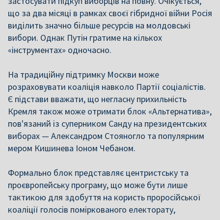
застосувати підкуп виборців на повну. Очікується,
що за два місяці в рамках своєї гібридної війни Росія
виділить значно більше ресурсів на молдовські
вибори. Однак Путін гратиме на кількох
«інструментах» одночасно.
На традиційну підтримку Москви може
розраховувати коаліція навколо Партії соціалістів.
Є підстави вважати, що негласну прихильність
Кремля також може отримати блок «Альтернатива»,
пов'язаний із суперником Санду на президентських
виборах — Александром Стояногло та популярним
мером Кишинева Іоном Чебаном.
Формально блок представляє центристську та
проєвропейську програму, що може бути лише
тактикою для здобуття на користь проросійської
коаліції голосів поміркованого електорату,