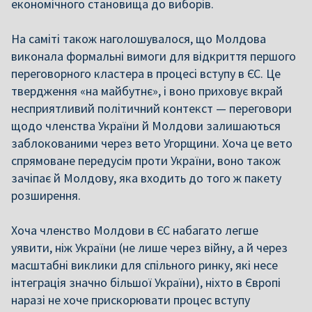
економічного становища до виборів.
На саміті також наголошувалося, що Молдова
виконала формальні вимоги для відкриття першого
переговорного кластера в процесі вступу в ЄС. Це
твердження «на майбутнє», і воно приховує вкрай
несприятливий політичний контекст — переговори
щодо членства України й Молдови залишаються
заблокованими через вето Угорщини. Хоча це вето
спрямоване передусім проти України, воно також
зачіпає й Молдову, яка входить до того ж пакету
розширення.
Хоча членство Молдови в ЄС набагато легше
уявити, ніж України (не лише через війну, а й через
масштабні виклики для спільного ринку, які несе
інтеграція значно більшої України), ніхто в Європі
наразі не хоче прискорювати процес вступу