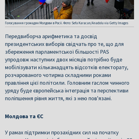
Голосування громадян Молдови в Росії. Фото: Sefa Karacan/Anadolu via Getty Images
Передвиборча арифметика та досвід
президентських виборів свідчать про те, що для
збереження парламентської більшості PAS
упродовж наступних двох місяців потрібно буде
мобілізувати кільканадцять відсотків електорату,
розчарованого чотирма складними роками
правління цієї політсили. Головним гаслом чинного
уряду буде європейська інтеграція та перспективи
поліпшення рівня життя, які з нею пов'язані.
Молдова та ЄС
У рамах підтримки прозахідних сил на початку