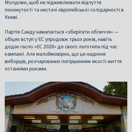
Молдови, щоб не підживлювати відчуття
покинутості та нестачі європейської солідарності в
Києві.
Партія Санду намагається «зберігати обличчя» —
обіцяє вступ у ЄС упродовж трьох років, навіть
додає гасло «ЄС 2028» до свого логотипа під час
кампанії. Але малоймовірно, що це надихне
виборців, розчарованих погіршенням якості життя
останніми роками.