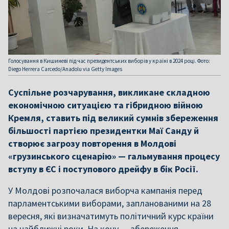
Голосування в Кишиневі під час президентських виборів у країні в 2024 році. Фото:
Diego Herrera Carcedo/Anadolu via Getty Images
Суспільне розчарування, викликане складною
економічною ситуацією та гібридною війною
Кремля, ставить під великий сумнів збереження
більшості партією президентки Маї Санду й
створює загрозу повторення в Молдові
«грузинського сценарію» — гальмування процесу
вступу в ЄС і поступового дрейфу в бік Росії.
У Молдові розпочалася виборча кампанія перед
парламентськими виборами, запланованими на 28
вересня, які визначатимуть політичний курс країни
на найближчі роки. На кону — збереження