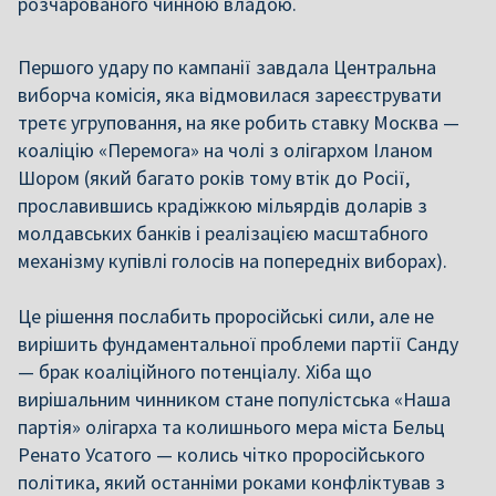
розчарованого чинною владою.
Першого удару по кампанії завдала Центральна
виборча комісія, яка відмовилася зареєструвати
третє угруповання, на яке робить ставку Москва —
коаліцію «Перемога» на чолі з олігархом Іланом
Шором (який багато років тому втік до Росії,
прославившись крадіжкою мільярдів доларів з
молдавських банків і реалізацією масштабного
механізму купівлі голосів на попередніх виборах).
Це рішення послабить проросійські сили, але не
вирішить фундаментальної проблеми партії Санду
— брак коаліційного потенціалу. Хіба що
вирішальним чинником стане популістська «Наша
партія» олігарха та колишнього мера міста Бельц
Ренато Усатого — колись чітко проросійського
політика, який останніми роками конфліктував з