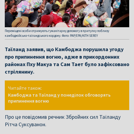
Переміщені особи отримують гуманітарну допомогу в притулку поблизу
камбоджійсько-таїландського кордону. Фото: PAP/EPA/KITH SEREY
Таїланд заявив, що Камбоджа порушила угоду
про припинення вогню, адже в прикордонних
районах Пху Макуа та Сам Тает було зафіксовано
стрілянину.
Читайте також:
Камбоджа та Таїланд у понеділок обговорять
припинення вогню
Про це повідомив речник Збройних сил Таїланду
Рітча Суксуванон.