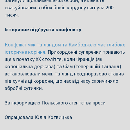
загинули щонайменше 33 особи, а кількість
евакуйованих з обох боків кордону сягнула 200
тисяч.
Історичне підґрунтя конфлікту
Конфлікт між Таїландом та Камбоджею має глибоке
історичне коріння.
Прикордонні суперечки тривають
ще з початку XX століття, коли Франція (як
колоніальна держава) та Сіам (теперішній Таїланд)
встановлювали межі. Таїланд неодноразово ставив
під сумнів ці кордони, що час від часу спричиняло
збройні сутички.
За інформацією Польського агентства преси
Опрацювала Юлія Котвицька