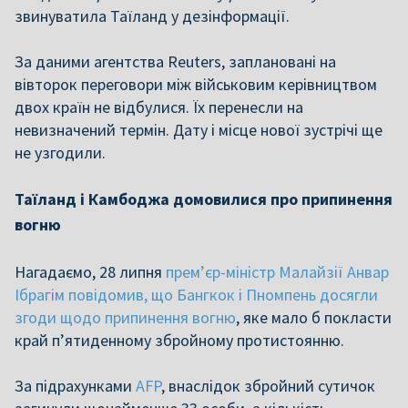
звинуватила Таїланд у дезінформації.
За даними агентства Reuters, заплановані на
вівторок переговори між військовим керівництвом
двох країн не відбулися. Їх перенесли на
невизначений термін. Дату і місце нової зустрічі ще
не узгодили.
Таїланд і Камбоджа домовилися про припинення
вогню
Нагадаємо, 28 липня
прем’єр-міністр Малайзії Анвар
Ібрагім повідомив, що Бангкок і Пномпень досягли
згоди щодо припинення вогню
, яке мало б покласти
край п’ятиденному збройному протистоянню.
За підрахунками
AFP
, внаслідок збройний сутичок