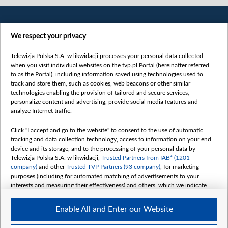
We respect your privacy
Telewizja Polska S.A. w likwidacji processes your personal data collected
when you visit individual websites on the tvp.pl Portal (hereinafter referred
to as the Portal), including information saved using technologies used to
Категорії
track and store them, such as cookies, web beacons or other similar
technologies enabling the provision of tailored and secure services,
Новини
personalize content and advertising, provide social media features and
analyze Internet traffic.
Війна
Докладно
Click "I accept and go to the website" to consent to the use of automatic
tracking and data collection technology, access to information on your end
Погляд
device and its storage, and to the processing of your personal data by
Цікаво
Telewizja Polska S.A. w likwidacji,
Trusted Partners from IAB* (1201
company)
and other
Trusted TVP Partners (93 company)
, for marketing
Slawa.tv
purposes (including for automated matching of advertisements to your
Про нас
interests and measuring their effectiveness) and others, which we indicate
below.
Контакти
Enable All and Enter our Website
Правила використання матеріалів
The purposes of processing your data by TVP S.A. w likwidacji are as
follows:
Обробка даних