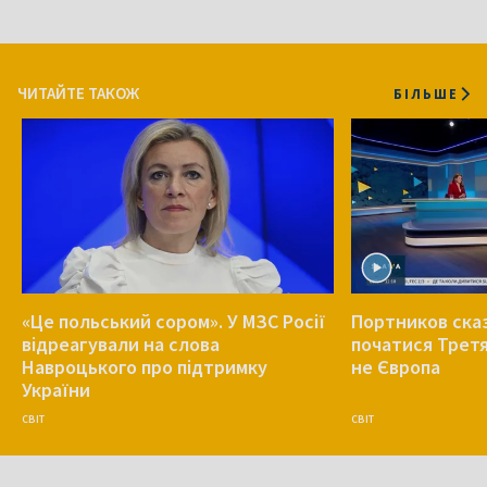
ЧИТАЙТЕ ТАКОЖ
БІЛЬШЕ
«Це польський сором». У МЗС Росії
Портников ска
відреагували на слова
початися Третя 
Навроцького про підтримку
не Європа
України
СВІТ
СВІТ