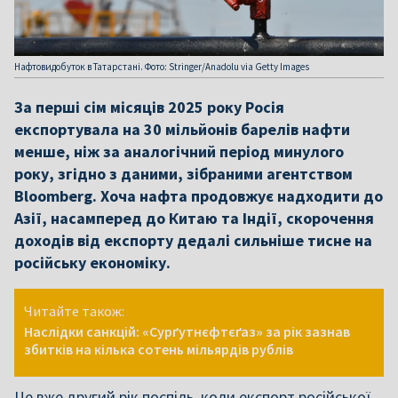
Нафтовидобуток в Татарстані. Фото: Stringer/Anadolu via Getty Images
За перші сім місяців 2025 року Росія
експортувала на 30 мільйонів барелів нафти
менше, ніж за аналогічний період минулого
року, згідно з даними, зібраними агентством
Bloomberg. Хоча нафта продовжує надходити до
Азії, насамперед до Китаю та Індії, скорочення
доходів від експорту дедалі сильніше тисне на
російську економіку.
Читайте також:
Наслідки санкцій: «Сурґутнєфтєґаз» за рік зазнав
збитків на кілька сотень мільярдів рублів
Це вже другий рік поспіль, коли експорт російської