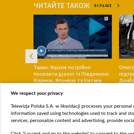
ЧИТАЙТЕ ТАКОЖ
БІЛЬШЕ
 до
Таран: Україні потрібно
Опиту
озділів: Як
посилити діалог із Південною
підтр
евагу на
Кореєю, Японією та Китаєм
Донбас
через загрозу з боку КНДР
безпе
We respect your privacy
ВІЙНА
ВІЙНА
Telewizja Polska S.A. w likwidacji processes your personal d
Item
information saved using technologies used to track and sto
1
services, personalize content and advertising, provide socia
of
4
Click "I accept and go to the website" to consent to the us