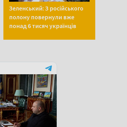
Зеленський: З російського
полону повернули вже
понад 6 тисяч українців