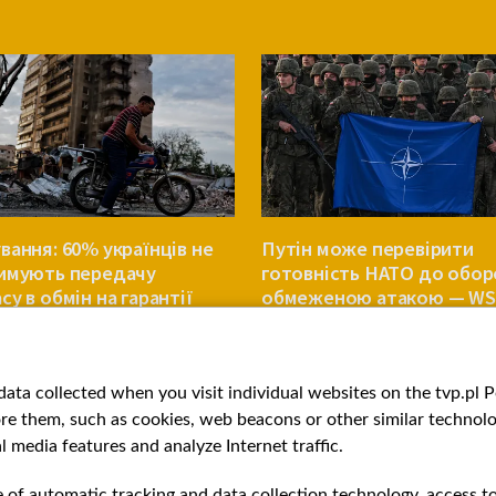
вання: 60% українців не
Путін може перевірити
имують передачу
готовність НАТО до обо
у в обмін на гарантії
обмеженою атакою — WS
ки
ВІЙНА
ata collected when you visit individual websites on the tvp.pl Por
re them, such as cookies, web beacons or other similar technolog
l media features and analyze Internet traffic.
e of automatic tracking and data collection technology, access t