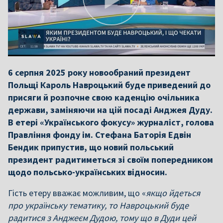
6 серпня 2025 року новообраний президент
Польщі Кароль Навроцький буде приведений до
присяги й розпочне свою каденцію очільника
держави, заміняючи на цій посаді Анджея Дуду.
В етері «Українського фокусу» журналіст, голова
Правління фонду ім. Стефана Баторія Едвін
Бендик припустив, що новий польський
президент радитиметься зі своїм попередником
щодо польсько-українських відносин.
Гість етеру вважає можливим, що «
якщо йдеться
про українську тематику, то Навроцький буде
радитися з Анджеєм Дудою, тому що в Дуди цей