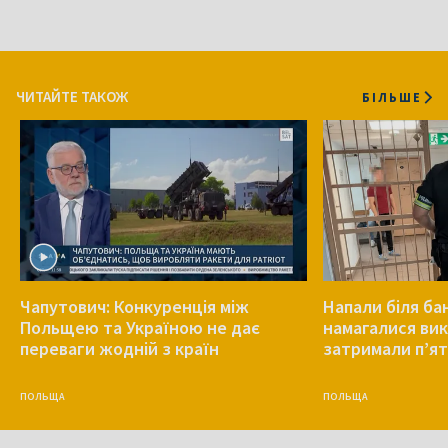
ЧИТАЙТЕ ТАКОЖ
БІЛЬШЕ
Чапутович: Конкуренція між
Напали біля ба
Польщею та Україною не дає
намагалися вик
переваги жодній з країн
затримали п’ят
ПОЛЬЩА
ПОЛЬЩА