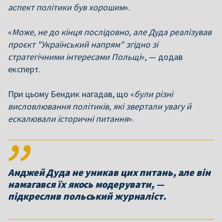
аспект політики був хорошим
».
«
Може, не до кінця послідовно, але Дуда реалізував
проєкт "Український напрям" згідно зі
стратегічними інтересами Польщі
», — додав
експерт.
При цьому Бендик нагадав, що «
були різні
висловлювання політиків, які звертали увагу й
ескалювали історичні питання
».
Анджей Дуда не уникав цих питань, але він
намагався їх якось модерувати, —
підкреслив польський журналіст.