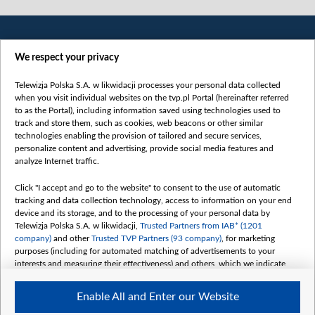
We respect your privacy
Telewizja Polska S.A. w likwidacji processes your personal data collected
when you visit individual websites on the tvp.pl Portal (hereinafter referred
to as the Portal), including information saved using technologies used to
Категорії
track and store them, such as cookies, web beacons or other similar
technologies enabling the provision of tailored and secure services,
Новини
personalize content and advertising, provide social media features and
analyze Internet traffic.
Війна
Докладно
Click "I accept and go to the website" to consent to the use of automatic
tracking and data collection technology, access to information on your end
Погляд
device and its storage, and to the processing of your personal data by
Цікаво
Telewizja Polska S.A. w likwidacji,
Trusted Partners from IAB* (1201
company)
and other
Trusted TVP Partners (93 company)
, for marketing
Slawa.tv
purposes (including for automated matching of advertisements to your
Про нас
interests and measuring their effectiveness) and others, which we indicate
below.
Контакти
Enable All and Enter our Website
Правила використання матеріалів
The purposes of processing your data by TVP S.A. w likwidacji are as
follows: