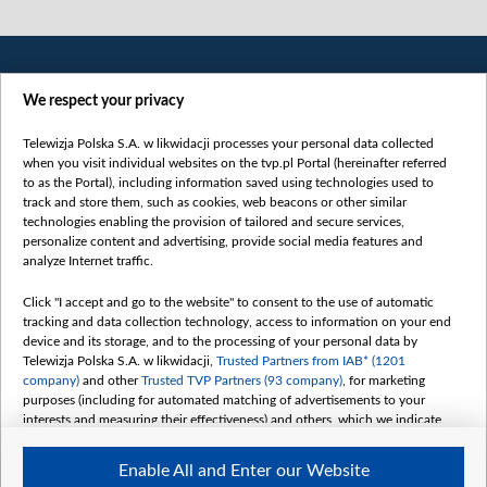
We respect your privacy
Telewizja Polska S.A. w likwidacji processes your personal data collected
when you visit individual websites on the tvp.pl Portal (hereinafter referred
to as the Portal), including information saved using technologies used to
Категорії
track and store them, such as cookies, web beacons or other similar
technologies enabling the provision of tailored and secure services,
Новини
personalize content and advertising, provide social media features and
analyze Internet traffic.
Війна
Докладно
Click "I accept and go to the website" to consent to the use of automatic
tracking and data collection technology, access to information on your end
Погляд
device and its storage, and to the processing of your personal data by
Цікаво
Telewizja Polska S.A. w likwidacji,
Trusted Partners from IAB* (1201
company)
and other
Trusted TVP Partners (93 company)
, for marketing
Slawa.tv
purposes (including for automated matching of advertisements to your
Про нас
interests and measuring their effectiveness) and others, which we indicate
below.
Контакти
Enable All and Enter our Website
Правила використання матеріалів
The purposes of processing your data by TVP S.A. w likwidacji are as