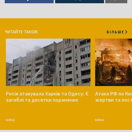
ЧИТАЙТЕ ТАКОЖ
БІЛЬШЕ
Росія атакувала Харків та Одесу: Є
Атака РФ по Ки
загиблі та десятки поранених
жертви та пос
ВІЙНА
ВІЙНА