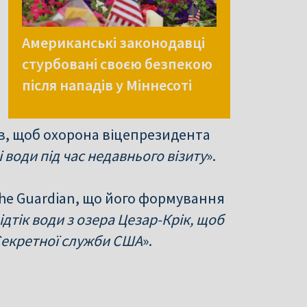
Американські законодавці
стурбовані своєю безпекою
після нападів у Міннесоті
в, щоб охорона віцепрезидента
 води під час недавнього візиту
».
The Guardian, що його формування
дтік води з озера Цезар-Крік, щоб
Секретної служби США
».