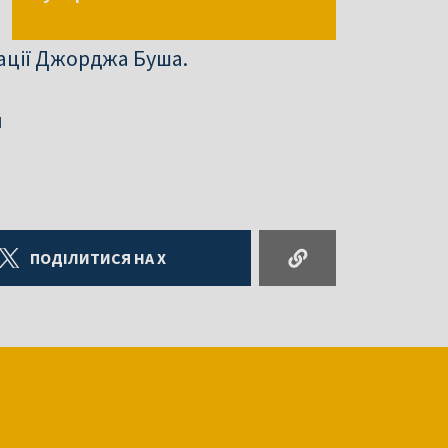
ації Джорджа Буша.
и
ПОДІЛИТИСЯ НА X