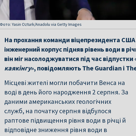
ото: Yasin Ozturk/Anadolu via Getty Images
На прохання команди віцепрезидента США 
інженерний корпус підняв рівень води в річ
він міг насолоджуватися під час відпустки 
каякінгу
», повідомляють The Guardian і Th
Місцеві жителі могли побачити Венса на
воді в день його народження 2 серпня. За
даними американських геологічних
служб, на початку серпня відбулося
раптове підвищення рівня води в річці й
відповідне зниження рівня води в