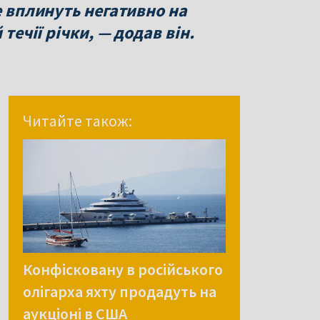
е вплинуть негативно на
 течії річки, — додав він.
Читайте також:
Конфісковану в російського
олігарха яхту продадуть на
аукціоні в США