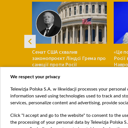
енну Корею
Сенат США схвалив
«Це п
 тисяч
законопроєкт Ліндсі Грема про
Росії
ters
санкції проти Росії
Навро
Украї
We respect your privacy
СВІТ
СВІТ
Telewizja Polska S.A. w likwidacji processes your personal d
Item
information saved using technologies used to track and sto
1
services, personalize content and advertising, provide socia
of
4
Click "I accept and go to the website" to consent to the us
the processing of your personal data by Telewizja Polska S.