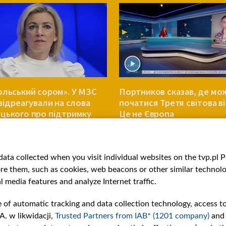
ольський сором». У МЗС
Портников сказав, де мо
 відреагували на слова
початися Третя світова ві
цького про підтримку
Це не Європа
ни
СВІТ
ata collected when you visit individual websites on the tvp.pl Por
re them, such as cookies, web beacons or other similar technolog
l media features and analyze Internet traffic.
e of automatic tracking and data collection technology, access t
A. w likwidacji,
Trusted Partners from IAB* (1201 company)
and