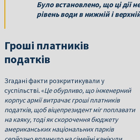
Було встановлено, що ці дії н
рівень води в нижній і верхній
Гроші платників
податків
Згадані факти розкритикували у
суспільстві. «
Це обурливо, що інженерний
корпус армії витрачає гроші платників
податків, щоб віцепрезидент міг поплавати
на каяку, тоді як скорочення бюджету
американських національних парків
серйозно вплинуло на сімейні канікули