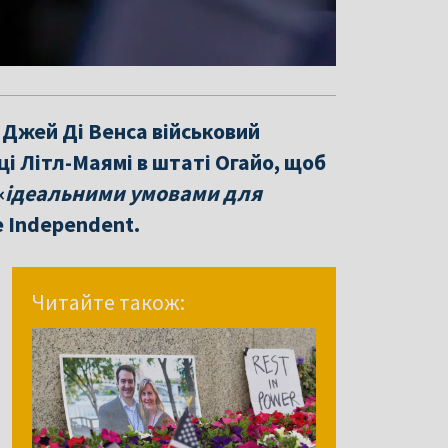
Джей Ді Венса військовий
ці Літл-Маямі в штаті Огайо, щоб
«
ідеальними умовами для
e Independent.
Читайте також: