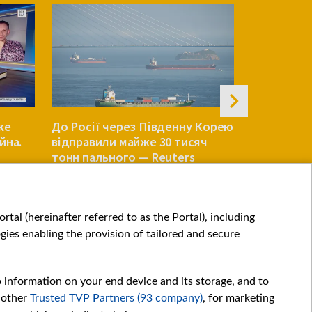
же
До Росії через Південну Корею
Сенат США
йна.
відправили майже 30 тисяч
законопро
тонн пального — Reuters
санкції пр
СВІТ
СВІТ
tal (hereinafter referred to as the Portal), including
ies enabling the provision of tailored and secure
o information on your end device and its storage, and to
 other
Trusted TVP Partners (93 company)
, for marketing