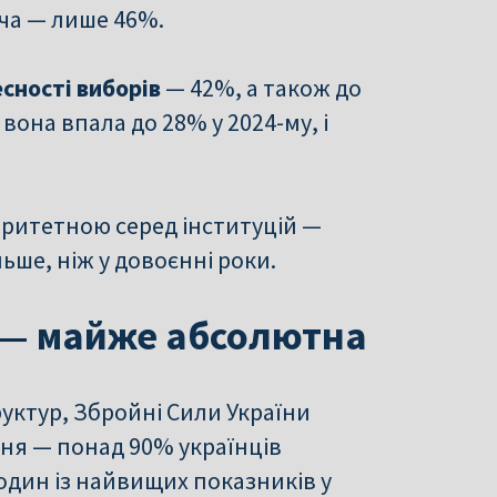
ча — лише 46%.
есності виборів
— 42%, а також до
 вона впала до 28% у 2024-му, і
ритетною серед інституцій —
льше, ніж у довоєнні роки.
ї — майже абсолютна
руктур, Збройні Сили України
ня — понад 90% українців
один із найвищих показників у