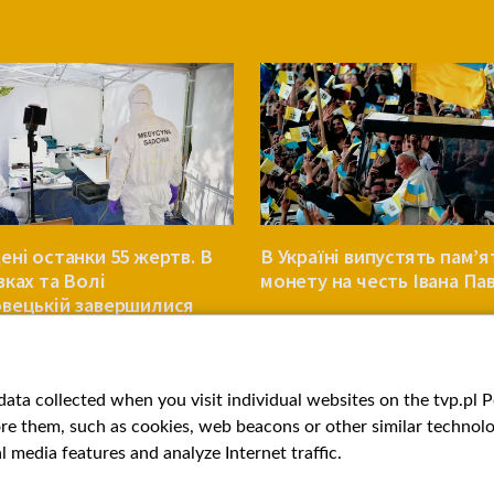
ені останки 55 жертв. В
В Україні випустять пам’я
вках та Волі
монету на честь Івана Пав
вецькій завершилися
мації
УКРАЇНА
ata collected when you visit individual websites on the tvp.pl Por
re them, such as cookies, web beacons or other similar technolog
l media features and analyze Internet traffic.