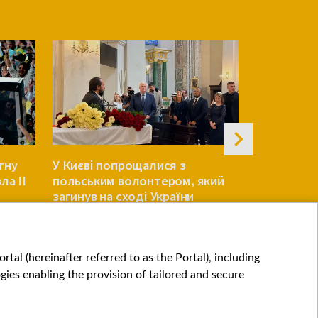
тну
У Києві попрощалися з
Княжицьк
ла ІІ
польським волонтером, який
зацікавле
загинув на сході України
євроінтегр
(оновлено)
УКРАЇНА
УКРАЇНА
tal (hereinafter referred to as the Portal), including
ies enabling the provision of tailored and secure