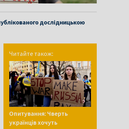
опублікованого дослідницькою
Читайте також:
Опитування: Чверть
українців хочуть