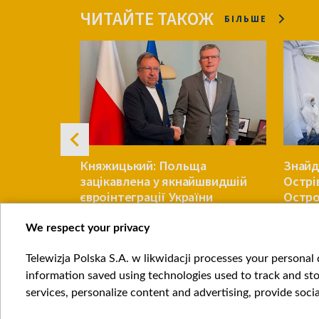
ЧИТАЙТЕ ТАКОЖ
БІЛЬШЕ
 з
Княжицький: Польща
Знайд
ом, який
зацікавлена у якнайшвидшій
Острі
аїни
євроінтеграції України
Остро
ексгу
We respect your privacy
УКРАЇНА
УКРАЇНА
Telewizja Polska S.A. w likwidacji processes your personal d
Item
information saved using technologies used to track and sto
1
services, personalize content and advertising, provide socia
of
4