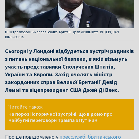
Міністр закордонних справ Великої Британії Девід Леммі. Фото: PAP/EPA/DAN
HIMBRECHTS
Сьогодні у Лондоні відбудеться зустріч радників
з питань національної безпеки, в якій візьмуть
участь представники Сполучених Штатів,
України та Європи. Захід очолять міністр
закордонних справ Великої Британії Девід
Лeммі та віцепрезидент США Джей Ді Венс.
Читайте також:
На порозі історичної зустрічі. Що відомо про
майбутні переговори Трампа з Путіним
Про це повідомлено у
пресслужбі британського