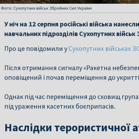
 Фото: Сухопутних військ Збройних Сил України
У ніч на 12 серпня російські війська нанес
навчальних підрозділів Сухопутних військ 
Про це повідомили у
Сухопутних військах З
Після отримання сигналу «Ракетна небезпе
оповіщений і почав переміщення до укритті
Однак під час переміщення до сховищ груп
під ураження касетних боєприпасів.
Наслідки терористичної 