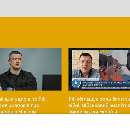
nk для ударів по РФ:
РФ збільшує роль балісти
ов розповів про
війні: Військовий аналіти
овори з Маском
виклики для України
ВІЙНА