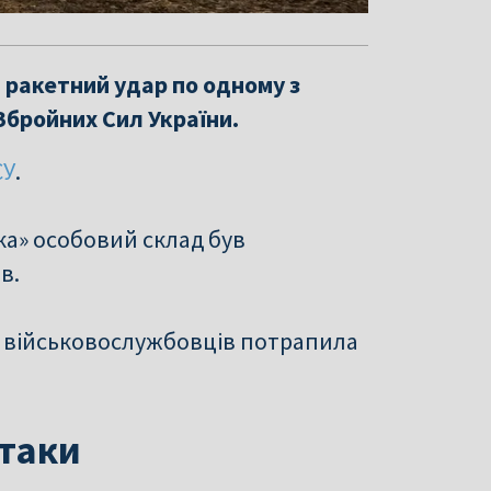
ли ракетний удар по одному з
Збройних Сил України.
СУ
.
ка» особовий склад був
в.
а військовослужбовців потрапила
атаки