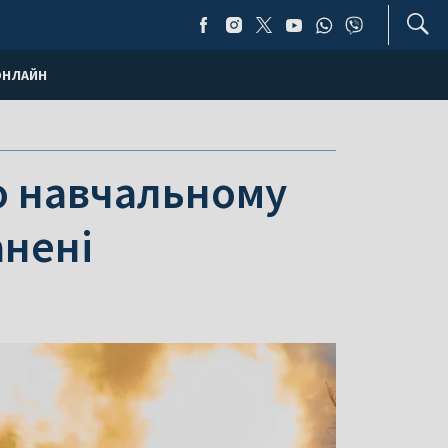
ОНЛАЙН
по навчальному
анені