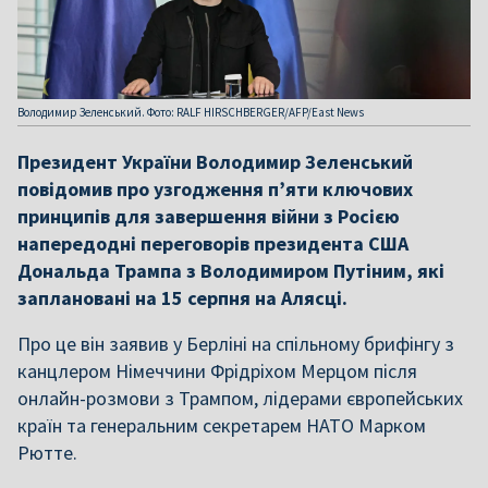
Володимир Зеленський. Фото: RALF HIRSCHBERGER/AFP/East News
Президент України Володимир Зеленський
повідомив про узгодження п’яти ключових
принципів для завершення війни з Росією
напередодні переговорів президента США
Дональда Трампа з Володимиром Путіним, які
заплановані на 15 серпня на Алясці.
Про це він заявив у Берліні на спільному брифінгу з
канцлером Німеччини Фрідріхом Мерцом після
онлайн-розмови з Трампом, лідерами європейських
країн та генеральним секретарем НАТО Марком
Рютте.