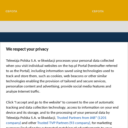
ЄВРОПА
ЄВРОПА
We respect your privacy
Telewizja Polska S.A. w likwidacji processes your personal data collected
when you visit individual websites on the tvp.pl Portal (hereinafter referred
to as the Portal), including information saved using technologies used to
Категорії
track and store them, such as cookies, web beacons or other similar
technologies enabling the provision of tailored and secure services,
Новини
personalize content and advertising, provide social media features and
analyze Internet traffic.
Війна
Докладно
Click "I accept and go to the website" to consent to the use of automatic
tracking and data collection technology, access to information on your end
Погляд
device and its storage, and to the processing of your personal data by
Цікаво
Telewizja Polska S.A. w likwidacji,
Trusted Partners from IAB* (1201
company)
and other
Trusted TVP Partners (93 company)
, for marketing
Slawa.tv