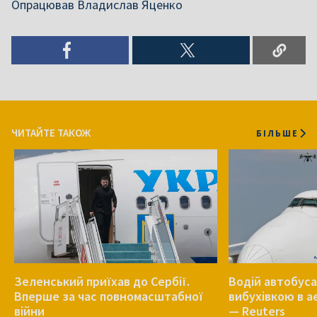
Опрацював Владислав Яценко
ЧИТАЙТЕ ТАКОЖ
БІЛЬШЕ
Зеленський приїхав до Сербії.
Водій автобуса
Вперше за час повномасштабної
вибухівкою в 
війни
— Reuters