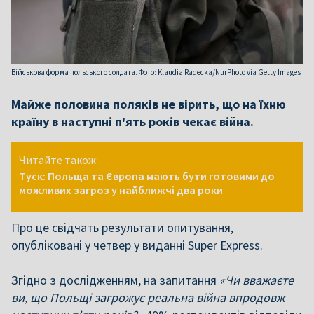
Військова форма польського солдата. Фото: Klaudia Radecka/NurPhoto via Getty Images
Майже половина поляків не вірить, що на їхню
країну в наступні п'ять років чекає війна.
Читайте також:
Туск: Польща та Європа мають бути готовими до
можливих загроз у найближчі два роки
Про це свідчать результати опитування,
опубліковані у четвер у виданні Super Express.
Згідно з дослідженням, на запитання
«Чи вважаєте
ви, що Польщі загрожує реальна війна впродовж