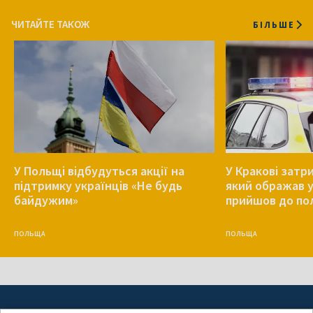
ЧИТАЙТЕ ТАКОЖ
БІЛЬШЕ
У Польщі відбудуться акції на
У Кракові затр
підтримку українців «Не будь
який ображав у
байдужим»
прийшов до пол
ПОЛЬЩА
ПОЛЬЩА