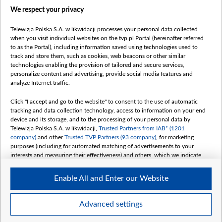
We respect your privacy
Telewizja Polska S.A. w likwidacji processes your personal data collected
when you visit individual websites on the tvp.pl Portal (hereinafter referred
to as the Portal), including information saved using technologies used to
Категорії
track and store them, such as cookies, web beacons or other similar
technologies enabling the provision of tailored and secure services,
Новини
personalize content and advertising, provide social media features and
analyze Internet traffic.
Війна
Докладно
Click "I accept and go to the website" to consent to the use of automatic
tracking and data collection technology, access to information on your end
Погляд
device and its storage, and to the processing of your personal data by
Цікаво
Telewizja Polska S.A. w likwidacji,
Trusted Partners from IAB* (1201
company)
and other
Trusted TVP Partners (93 company)
, for marketing
Slawa.tv
purposes (including for automated matching of advertisements to your
Про нас
interests and measuring their effectiveness) and others, which we indicate
below.
Контакти
Enable All and Enter our Website
Правила використання матеріалів
The purposes of processing your data by TVP S.A. w likwidacji are as
follows:
Обробка даних
Store and/or access information on a device
Advanced settings
Use limited data to select advertising
Create profiles for personalised advertising