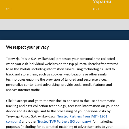
України
СВІТ
СВІТ
We respect your privacy
Telewizja Polska S.A. w likwidacji processes your personal data collected
when you visit individual websites on the tvp.pl Portal (hereinafter referred
to as the Portal), including information saved using technologies used to
Категорії
track and store them, such as cookies, web beacons or other similar
technologies enabling the provision of tailored and secure services,
Новини
personalize content and advertising, provide social media features and
analyze Internet traffic.
Війна
Докладно
Click "I accept and go to the website" to consent to the use of automatic
tracking and data collection technology, access to information on your end
Погляд
device and its storage, and to the processing of your personal data by
Цікаво
Telewizja Polska S.A. w likwidacji,
Trusted Partners from IAB* (1201
company)
and other
Trusted TVP Partners (93 company)
, for marketing
Slawa.tv
purposes (including for automated matching of advertisements to your