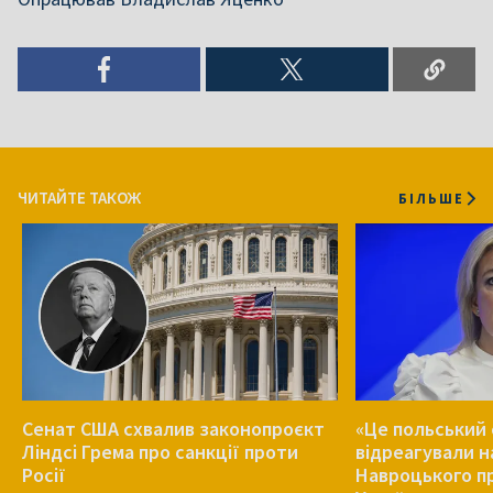
ЧИТАЙТЕ ТАКОЖ
БІЛЬШЕ
Сенат США схвалив законопроєкт
«Це польський 
Ліндсі Грема про санкції проти
відреагували н
Росії
Навроцького п