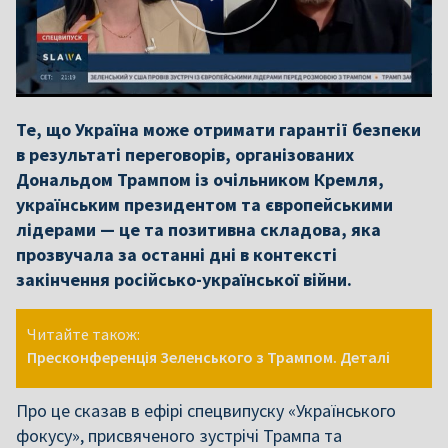
Те, що Україна може отримати гарантії безпеки
в результаті переговорів, організованих
Дональдом Трампом із очільником Кремля,
українським президентом та європейськими
лідерами — це та позитивна складова, яка
прозвучала за останні дні в контексті
закінчення російсько-української війни.
Читайте також:
Пресконференція Зеленського з Трампом. Деталі
Про це сказав в ефірі спецвипуску «Українського
фокусу», присвяченого зустрічі Трампа та