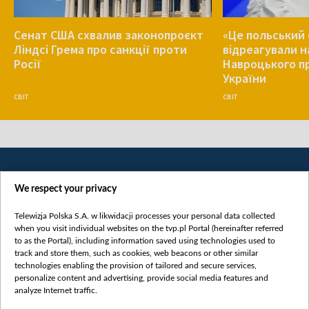
Сенат США схвалив законопроєкт
«Це польський 
Ліндсі Грема про санкції проти
відреагували н
Росії
Навроцького п
України
СВІТ
СВІТ
We respect your privacy
Telewizja Polska S.A. w likwidacji processes your personal data collected
when you visit individual websites on the tvp.pl Portal (hereinafter referred
to as the Portal), including information saved using technologies used to
Категорії
track and store them, such as cookies, web beacons or other similar
technologies enabling the provision of tailored and secure services,
Новини
personalize content and advertising, provide social media features and
analyze Internet traffic.
Війна