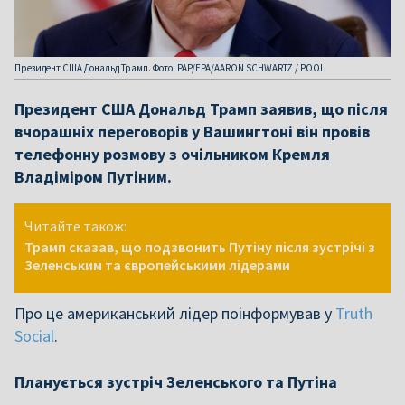
Президент США Дональд Трамп. Фото: PAP/EPA/AARON SCHWARTZ / POOL
Президент США Дональд Трамп заявив, що після
вчорашніх переговорів у Вашингтоні він провів
телефонну розмову з очільником Кремля
Владіміром Путіним.
Читайте також:
Трамп сказав, що подзвонить Путіну після зустрічі з
Зеленським та європейськими лідерами
Про це американський лідер поінформував у
Truth
Social
.
Планується зустріч Зеленського та Путіна