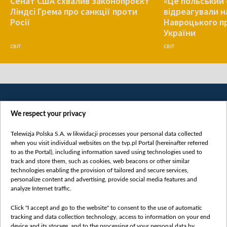
Сенат США схвалив законопроєкт
«Це польський 
Ліндсі Грема про санкції проти
відреагували н
Росії
Навроцького п
України
СВІТ
СВІТ
We respect your privacy
Telewizja Polska S.A. w likwidacji processes your personal data collected
when you visit individual websites on the tvp.pl Portal (hereinafter referred
to as the Portal), including information saved using technologies used to
Категорії
track and store them, such as cookies, web beacons or other similar
technologies enabling the provision of tailored and secure services,
Новини
personalize content and advertising, provide social media features and
analyze Internet traffic.
Війна
Докладно
Click "I accept and go to the website" to consent to the use of automatic
tracking and data collection technology, access to information on your end
Погляд
device and its storage, and to the processing of your personal data by