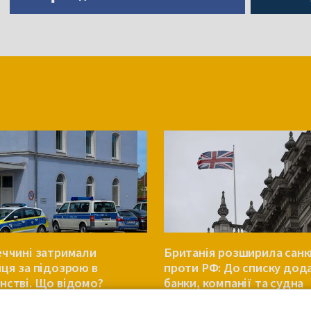
еччині затримали
Британія розширила санк
нця за підозрою в
проти РФ: До списку дод
нстві. Що відомо?
банки, компанії та судна