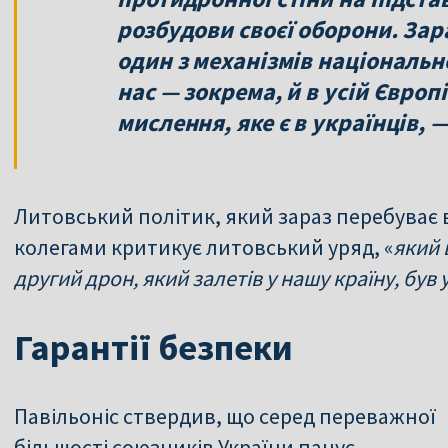
розбудови своєї оборони. Зар
один з механізмів національн
нас — зокрема, й в усій Європ
мислення, яке є в українців, —
Литовський політик, який зараз перебуває в 
колегами критикує литовський уряд, «
який 
другий дрон, який залетів у нашу країну, бу
Гарантії безпеки
Павільоніс ствердив, що серед переважної
більшості союзників України панує