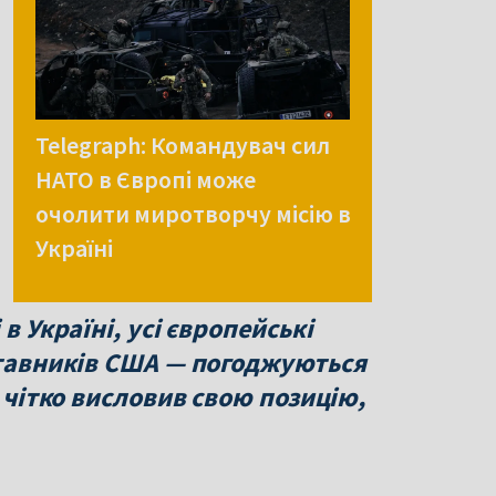
Telegraph: Командувач сил
НАТО в Європі може
очолити миротворчу місію в
Україні
в Україні, усі європейські
ставників США — погоджуються
е чітко висловив свою позицію,