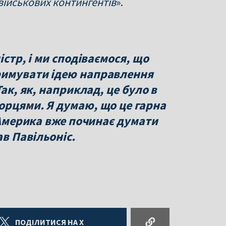
 військових контингентів
».
істр, і ми сподіваємося, що
римувати ідею направлення
Так, як, наприклад, це було в
орцями. Я думаю, що це гарна
ь Америка вже починає думати
ав Павільоніс.
ПОДІЛИТИСЯ НА X