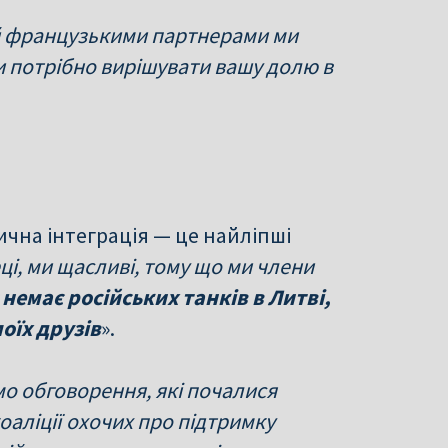
й французькими партнерами ми
и потрібно вирішувати вашу долю в
чна інтеграція — це найліпші
еці, ми щасливі, тому що ми члени
 немає російських танків в Литві,
моїх друзів
».
мо обговорення, які почалися
коаліції охочих про підтримку