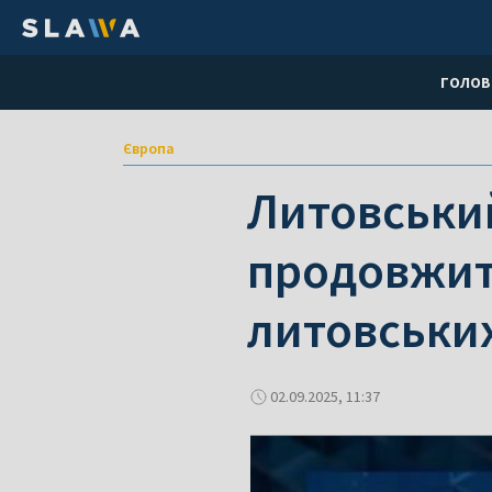
ГОЛОВ
Європа
Литовський
продовжит
литовських
02.09.2025, 11:37