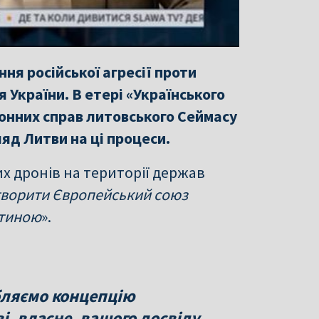
ня російської агресії проти
 України. В етері «Українського
онних справ литовського Сеймасу
яд Литви на ці процеси.
х дронів на території держав
творити Європейський союз
стиною
».
бляємо концепцію
і, власне, вашого досвіду