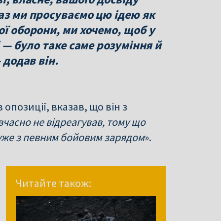
аз ми просуваємо цю ідею як
ої оборони, ми хочемо, щоб у
і — було таке саме розуміння й
 додав він.
опозиції, вказав, що він з
вчасно не відреагував, тому що
в уже з певним бойовим зарядом
».
Читайте також: