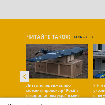
ЧИТАЙТЕ ТАКОЖ
БІЛЬШЕ
йпцига:
Литва попереджає про
У Нім
ило про
можливі провокації Росії з
украї
використанням українських
шпигу
дронів