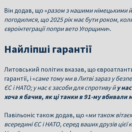
Він додав, що «
разом з нашими німецькими 
погодилися, що 2025 рік має бути роком, кол
євроінтеграції попри вето Угорщини
».
Найліпші гарантії
Литовський політик вказав, що євроатланти
гарантії, і «
саме тому ми в Литві зараз у безп
ЄС і НАТО; у нас є засоби для спротиву й
у нас
хоча я бачив, як ці танки в 91-му вбивали 
Павільоніс також додав, що «
ми також вітає
всередині ЄС і НАТО, серед ваших друзів цієї 