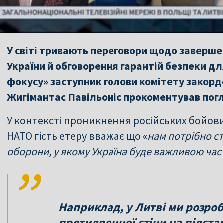
У світі тривають переговори щодо завершен
України й обговорення гарантій безпеки для
фокусу» заступник голови комітету закорд
Жигімантас Павільоніс прокоментував погл
У контексті проникнення російських бойови
НАТО гість етеру вважає що «
нам потрібно с
оборони, у якому Україна буде важливою ча
Наприклад, у Литві ми розро
протидронної стіни на підстав