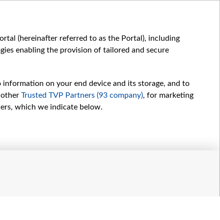
переліку?
ЄВРОПА
ЄВРОПА
tal (hereinafter referred to as the Portal), including
ies enabling the provision of tailored and secure
o information on your end device and its storage, and to
 other
Trusted TVP Partners (93 company)
, for marketing
hers, which we indicate below.
Обробка даних
іалів