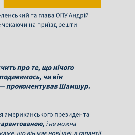
ленський та глава ОПУ Андрій
е чекаючи на приїзд решти
дчить про те, що нічого
 подивимось, чи він
, — прокоментував Шамшур.
ція американського президента
 гарантованою,
і не можна
же, що він має нові ідеї, а гарантії