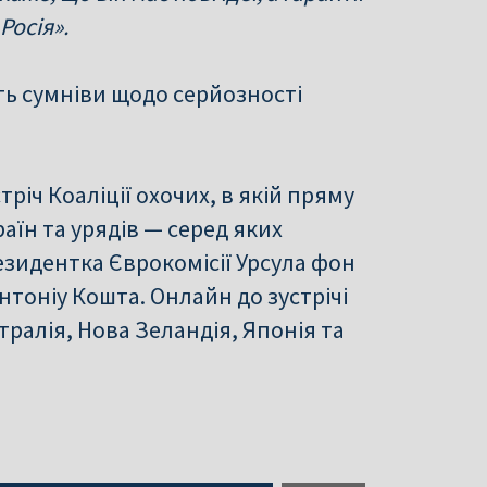
Росія».
ть сумніви щодо серйозності
тріч Коаліції охочих, в якій пряму
аїн та урядів — серед яких
президентка Єврокомісії Урсула фон
тоніу Кошта. Онлайн до зустрічі
тралія, Нова Зеландія, Японія та