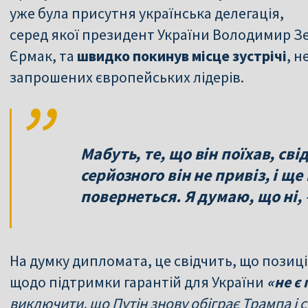
уже була присутня українська делегація,
серед якої президент України Володимир Зе
Єрмак, та
швидко покинув місце зустрічі
, н
запрошених європейських лідерів.
Мабуть, те, що він поїхав, сві
серйозного він не привіз, і ще
повернеться. Я думаю, що ні
На думку дипломата, це свідчить, що пози
щодо підтримки гарантій для України
«не є
виключити, що Путін знову обіграє Трампа і ска