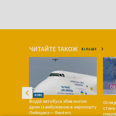
ЧИТАЙТЕ ТАКОЖ
БІЛЬШЕ
НОВЕ
Водій автобуса збив ногою
Telegram-
Огляд
дрон із вибухівкою в аеропорту
стане
Лейпцига — Reuters
то ще у
німці