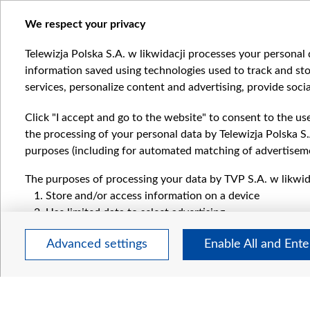
We respect your privacy
ЄВРОПА
ЄВРОПА
Telewizja Polska S.A. w likwidacji processes your personal d
Item
information saved using technologies used to track and sto
1
services, personalize content and advertising, provide socia
of
4
Click "I accept and go to the website" to consent to the us
the processing of your personal data by Telewizja Polska S.
purposes (including for automated matching of advertiseme
The purposes of processing your data by TVP S.A. w likwida
Катего
Store and/or access information on a device
Новин
Use limited data to select advertising
Війна
Create profiles for personalised advertising
Докла
Advanced settings
Enable All and Ent
Use profiles to select personalised advertising
Погляд
Create profiles to personalise content
Цікаво
Use profiles to select personalised content
Measure advertising performance