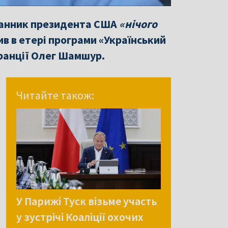
сланник президента США
«нічого
ив в етері програми «Український
ранції Олег Шамшур.
Читайте також:
У Парижі Туск візьме участь
у зустрічі Коаліції охочих