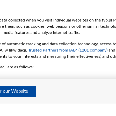
ЄВРОПА
ata collected when you visit individual websites on the tvp.pl Por
re them, such as cookies, web beacons or other similar technolog
l media features and analyze Internet traffic.
e of automatic tracking and data collection technology, access t
A. w likwidacji,
Trusted Partners from IAB* (1201 company)
and
nts to your interests and measuring their effectiveness) and ot
cji are as follows:
рії
Slawa.tv
и
Про нас
Контакти
дно
Правила використання матер
er our Website