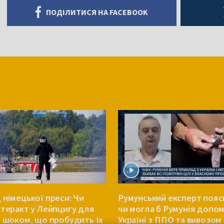
ПОДІЛИТИСЯ НА FACEBOOK
 німецької преси: Чи
Румунський експерт пояс
 теракт у Лейпцигу для
чи могла б Румунія допо
в шоком, що пробудить їх
Україні з ППО та вивозом