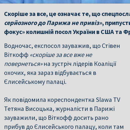
Скоріше за все, це означає те, що спецпо
серйозного до Парижа не привіз»
, припуст
фокус» колишній посол України в США та Ф
Водночас, експосол зауважив, що Стівен
Віткофф
«скоріше за все вже не
повернеться»
на зустріч лідерів Коаліції
охочих, яка зараз відбувається в
Єлисейському палаці.
Як повідомила кореспондентка Slawa TV
Тетяна Висоцька, журналісти в Парижі
зауважили, що Віткофф досить рано
прибув до Єлисейського палацу, коли там