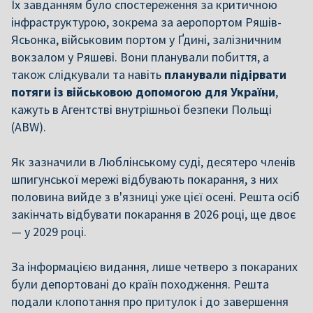
Їх завданням було спостереження за критичною
інфраструктурою, зокрема за аеропортом Ряшів-
Ясьонка, військовим портом у Ґдині, залізничним
вокзалом у Ряшеві. Вони планували побиття, а
також слідкували та навіть
планували підірвати
потяги із військовою допомогою для України
,
кажуть в
Агентстві внутрішньої безпеки Польщі
(ABW).
Як зазначили в Люблінському суді, десятеро членів
шпигунської мережі відбувають покарання, з них
половина вийде з в'язниці уже цієї осені. Решта осіб
закінчать відбувати покарання в 2026 році, ще двоє
— у 2029 році.
За інформацією видання, лише четверо з покараних
були депортовані до країн походження. Решта
подали клопотання про притулок і до завершення