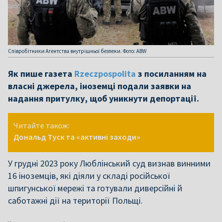
Співробітники Агентства внутрішньої безпеки. Фото: ABW
Як пише газета
Rzeczpospolita
з посиланням на
власні джерела, іноземці подали заявки на
надання притулку, щоб уникнути депортації.
Читайте також:
Дональд Туск та «активні заходи»
У грудні 2023 року Люблінський суд визнав винними
16 іноземців, які діяли у складі російської
шпигунської мережі та готували диверсійні й
саботажні дії на території Польщі.