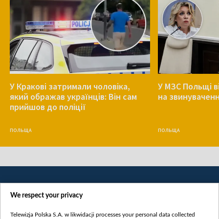
У Кракові затримали чоловіка,
У МЗС Польщі в
який ображав українців: Він сам
на звинуваченн
прийшов до поліції
ПОЛЬЩА
ПОЛЬЩА
We respect your privacy
Telewizja Polska S.A. w likwidacji processes your personal data collected