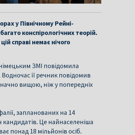
орах у Північному Рейні-
багато конспірологічних теорій.
цій справі немає нічого
ї німецьким ЗМІ повідомила
. Водночас її речник повідомив
 значно вищою, ніж у попередніх
фалії, запланованих на 14
ч кандидатів. Це найнаселеніша
ає понад 18 мільйонів осіб.