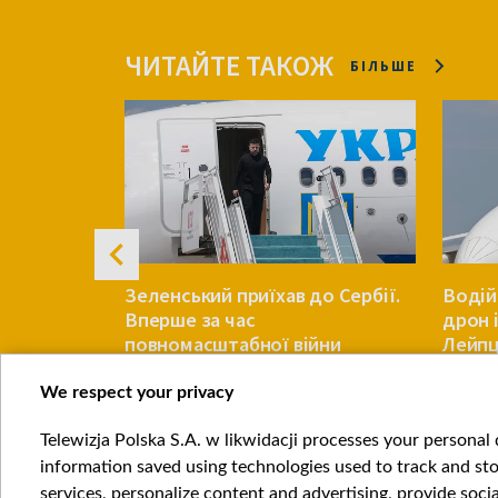
ЧИТАЙТЕ ТАКОЖ
БІЛЬШЕ
пояснив,
Зеленський приїхав до Сербії.
Водій
допомогти
Вперше за час
дрон 
озом зерна
повномасштабної війни
Лейпц
We respect your privacy
ЄВРОПА
ЄВРОПА
Telewizja Polska S.A. w likwidacji processes your personal d
Item
information saved using technologies used to track and sto
1
services, personalize content and advertising, provide socia