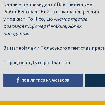
Однак віцепрезидент AfD в Північному
Рейні-Вестфалії Кей Готтшалк підкреслив
у подкасті Politico, що «
немає підстав
розглядати ці смерті інакше, ніж як
випадкові
».
За матеріалами Польського агентства прес
Опрацював Дмитро Плантон
ПОДІЛИТИСЯ НА FACEBOOK