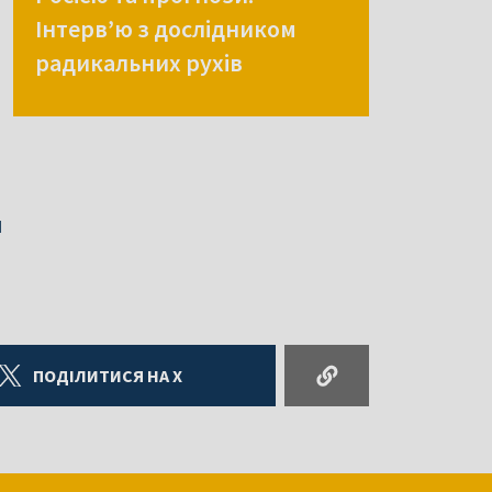
Інтерв’ю з дослідником
радикальних рухів
и
ПОДІЛИТИСЯ НА X