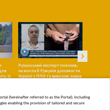
и
Румунський експерт пояснив,
Зеленський
 для
чи могла б Румунія допомогти
Вперше за
ить їх
Україні з ППО та вивозом зерна
повномасш
ЄВРОПА
ЄВРОПА
tal (hereinafter referred to as the Portal), including
ies enabling the provision of tailored and secure