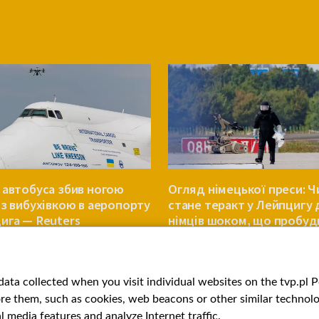
 автобуса збив ногою
Огляд німецької преси: Ч
із вибухівкою в аеропорту
стане теракт у Лейпцигу
ига — Reuters
німців шоком, що пробуд
ЄВРОПА
ata collected when you visit individual websites on the tvp.pl Por
re them, such as cookies, web beacons or other similar technolog
l media features and analyze Internet traffic.