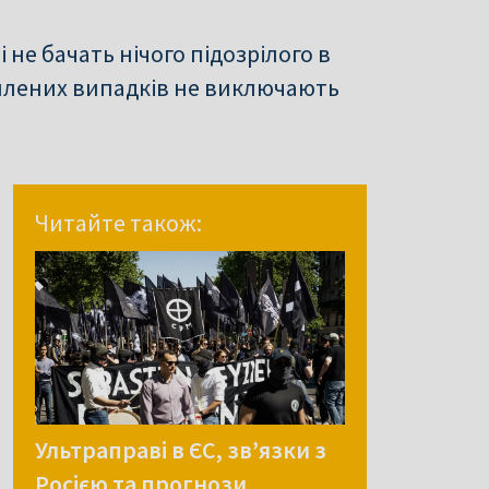
не бачать нічого підозрілого в
омлених випадків не виключають
Читайте також:
Ультраправі в ЄС, зв’язки з
Росією та прогнози.