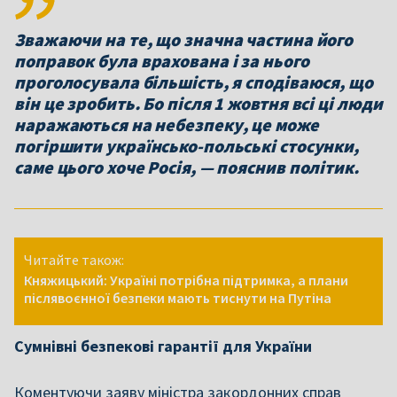
Зважаючи на те, що значна частина його
поправок була врахована і за нього
проголосувала більшість, я сподіваюся, що
він це зробить. Бо після 1 жовтня всі ці люди
наражаються на небезпеку, це може
погіршити українсько-польські стосунки,
саме цього хоче Росія, — пояснив політик.
Читайте також:
Княжицький: Україні потрібна підтримка, а плани
післявоєнної безпеки мають тиснути на Путіна
Сумнівні безпекові гарантії для України
Коментуючи заяву міністра закордонних справ