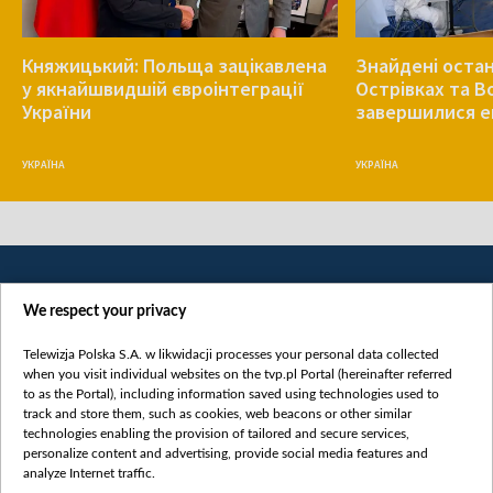
Княжицький: Польща зацікавлена
Знайдені остан
у якнайшвидшій євроінтеграції
Острівках та В
України
завершилися е
УКРАЇНА
УКРАЇНА
We respect your privacy
Telewizja Polska S.A. w likwidacji processes your personal data collected
when you visit individual websites on the tvp.pl Portal (hereinafter referred
to as the Portal), including information saved using technologies used to
Категорії
track and store them, such as cookies, web beacons or other similar
technologies enabling the provision of tailored and secure services,
Новини
personalize content and advertising, provide social media features and
analyze Internet traffic.
Війна