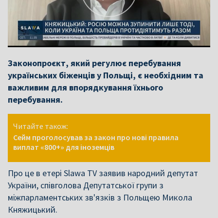
Законопроєкт, який регулює перебування
українських біженців у Польщі, є необхідним та
важливим для впорядкування їхнього
перебування.
Читайте також:
Сейм проголосував за закон про нові правила
виплат «800+» для іноземців
Про це в етері Slawa TV заявив народний депутат
України, співголова Депутатської групи з
міжпарламентських зв'язків з Польщею Микола
Княжицький.