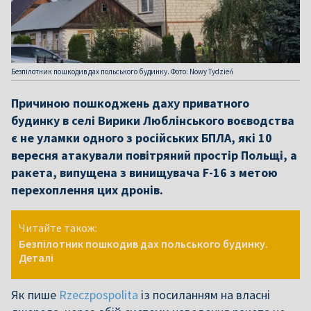
Безпілотник пошкодив дах польського будинку. Фото: Nowy Tydzień
Причиною пошкоджень даху приватного
будинку в селі Вирики Люблінського воєводства
є не уламки одного з російських БПЛА, які 10
вересня атакували повітряний простір Польщі, а
ракета, випущена з винищувача F-16 з метою
перехоплення цих дронів.
Читайте також:
Безпілотник пошкодив дах польського будинку.
Деталі
Як пише
Rzeczpospolita
із посиланням на власні