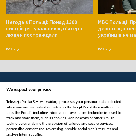
Негода в Польщі: Понад 1300
МВС Польщі: Пр
виїздів рятувальників, п’ятеро
депортації не
людей постраждали
українців не ма
ПОЛЬЩА
ПОЛЬЩА
We respect your privacy
Telewizja Polska S.A. w likwidacji processes your personal data collected
when you visit individual websites on the tvp.pl Portal (hereinafter referred
to as the Portal), including information saved using technologies used to
Категорії
track and store them, such as cookies, web beacons or other similar
technologies enabling the provision of tailored and secure services,
Новини
personalize content and advertising, provide social media features and
analyze Internet traffic.