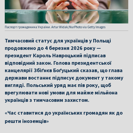
Паспорт громадянина України. Artur Widak/NurPhoto via Getty Images
Тимчасовий статус для українців у Польщі
продовжено до 4 березня 2026 року —
президент Кароль Навроцький підписав
відповідний закон. Голова президентської
канцелярії Збіґнєв Боґуцький сказав, що глава
держави востаннє підписує документ у такому
вигляді. Польський уряд має пів року, щоб
врегулювати нові умови для майже мільйона
українців з тимчасовим захистом.
«Час ставитися до українських громадян як до
решти іноземців»