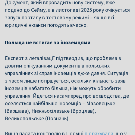
Документ, який впровадить нову систему, вже
подано до Сейму, а в листопаді 2025 року очікується
запуск порталу в тестовому режимі – якщо всі
юридичні нюанси погодять вчасно.
Польща не встигає за іноземцями
Е
ксперт з легалізації підтвердив, що проблема з
довгим очікуванням документів в польських
управліннях зі справ іноземців дуже давня. Ситуація
з часом лише погіршується, оскільки кількість заяв
іноземців набагато більша, ніж можуть обробити
управління. Йдеться насамперед про воєводства, де
оселяється найбільше іноземців – Мазовецьке
(Варшава), Нижньосілезьке (Вроцлав),
Великопольське (Познань).
Вища палата контролю в Польщі
підрахувала
, що у