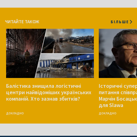
ЧИТАЙТЕ ТАКОЖ
БІЛЬШЕ
Балістика знищила логістичні
Історичні супе
центри найвідоміших українських
питання співпр
компаній. Хто зазнав збитків?
Марчін Босаць
для Slawa
ДОКЛАДНО
ДОКЛАДНО