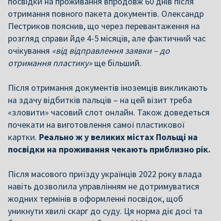
посвідки на проживання впродовж 60 днів після
отримання повного пакета документів. Олександр
Пестриков пояснив, що через перевантаження на
розгляд справи йде 4-5 місяців, але фактичний час
очікування
«від відправлення заявки – до
отримання пластику»
ще більший.
Після отримання документів іноземців викликають
на здачу відбитків пальців – на цей візит треба
«зловити» часовий слот онлайн. Також доведеться
почекати на виготовлення самої пластикової
картки.
Реально ж у великих містах Польщі на
посвідки на проживання чекають приблизно рік.
П
ісля масового приїзду українців 2022 року влада
навіть дозволила управлінням не дотримуватися
жодних термінів в оформленні посвідок, щоб
уникнути хвилі скарг до суду. Ця норма діє досі та