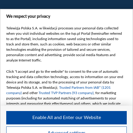
We respect your privacy
Telewizja Polska S.A. w likwidacji processes your personal data collected
when you visit individual websites on the tvp.pl Portal (hereinafter referred
to as the Portal), including information saved using technologies used to
Категорії
track and store them, such as cookies, web beacons or other similar
technologies enabling the provision of tailored and secure services,
Новини
personalize content and advertising, provide social media features and
analyze Internet traffic.
Війна
Докладно
Click "I accept and go to the website" to consent to the use of automatic
tracking and data collection technology, access to information on your end
Погляд
device and its storage, and to the processing of your personal data by
Цікаво
Telewizja Polska S.A. w likwidacji,
Trusted Partners from IAB* (1201
company)
and other
Trusted TVP Partners (93 company)
, for marketing
Slawa.tv
purposes (including for automated matching of advertisements to your
Про нас
interests and measuring their effectiveness) and others, which we indicate
below.
Контакти
Enable All and Enter our Website
Правила використання матеріалів
The purposes of processing your data by TVP S.A. w likwidacji are as
follows:
Обробка даних
Store and/or access information on a device