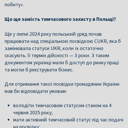
побиту».
Що ще замість тимчасового захисту в Польщі?
Щ
е у липні 2024 року польський уряд почав
працювати над спеціальною посвідкою CUKR, яка б
замінювала статуси UKR, коли їх остаточно
скасують. Її термін дійсності — 3 роки. З таким
документом українці мали б доступ до ринку праці
та могли б реєструвати бізнес.
Для отримання такої посвідки громадянин України
мав би відповідати умовам:
володіти тимчасовим статусом станом на 4
червня 2025 року;
мати активний тимчасовий статус під час подачі
на посвідку;