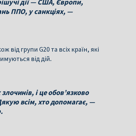
рішучі дії — США, Європи,
ань ППО, у санкціях, —
ж від групи G20 та всіх країн, які
имуються від дій.
 злочинів, і це обовʼязково
Дякую всім, хто допомагає, —
.