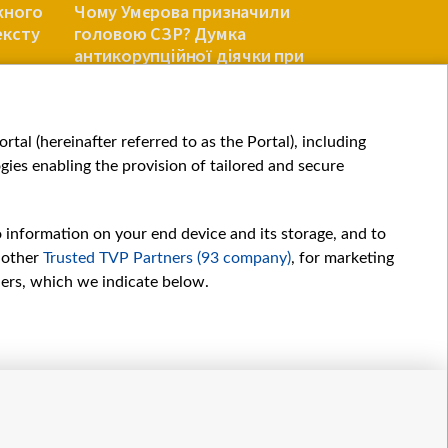
жного
Чому Умєрова призначили
«Галас біл
ексту
головою СЗР? Думка
склянці в
антикорупційної діячки при
після вруч
Міноборони
УКРАЇНА
УКРАЇНА
tal (hereinafter referred to as the Portal), including
ies enabling the provision of tailored and secure
o information on your end device and its storage, and to
 other
Trusted TVP Partners (93 company)
, for marketing
hers, which we indicate below.
Обробка даних
іалів