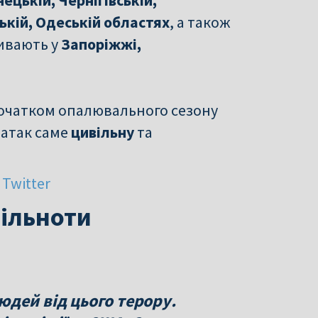
ській, Одеській областях
, а також
ривають у
Запоріжжі,
початком опалювального сезону
 атак саме
цивільну
та
 Twitter
пільноти
дей від цього терору.