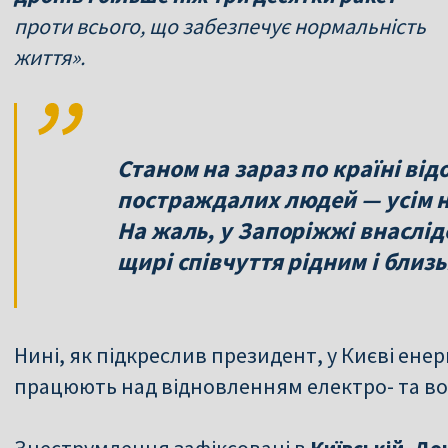
проти всього, що забезпечує нормальність
життя».
Станом на зараз по країні від
постраждалих людей — усім н
На жаль, у Запоріжжі внаслід
щирі співчуття рідним і близ
Нині, як підкреслив президент, у Києві ене
працюють над відновленням електро- та в
Знеструмлення зафіксовані в
Київській, До