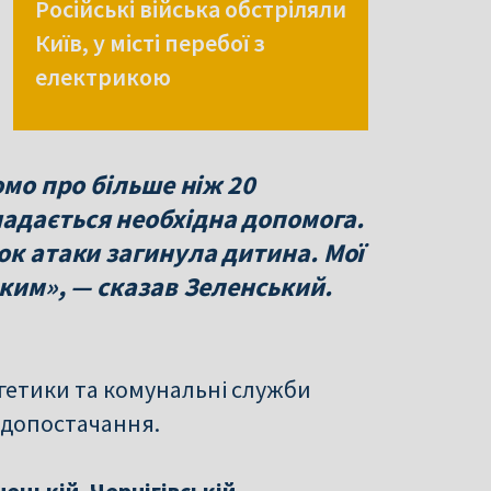
Російські війська обстріляли
Київ, у місті перебої з
електрикою
омо про більше ніж 20
адається необхідна допомога.
ок атаки загинула дитина. Мої
ьким», — сказав Зеленський.
ргетики та комунальні служби
одопостачання.
нецькій, Чернігівській,