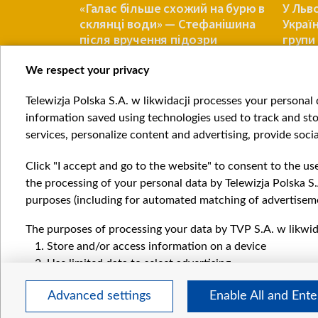
ачили
«Галас більше схожий на бурю в
У Льв
склянці води» — Стефанішина
Украї
чки при
після вручення підозри
групи 
похов
We respect your privacy
УКРАЇНА
УКРАЇНА
Telewizja Polska S.A. w likwidacji processes your personal d
Item
information saved using technologies used to track and sto
1
services, personalize content and advertising, provide socia
of
4
Click "I accept and go to the website" to consent to the us
the processing of your personal data by Telewizja Polska S.
purposes (including for automated matching of advertiseme
The purposes of processing your data by TVP S.A. w likwida
Катего
Store and/or access information on a device
Новин
Use limited data to select advertising
Війна
Create profiles for personalised advertising
Докла
Advanced settings
Enable All and Ent
Use profiles to select personalised advertising
Погляд
Create profiles to personalise content