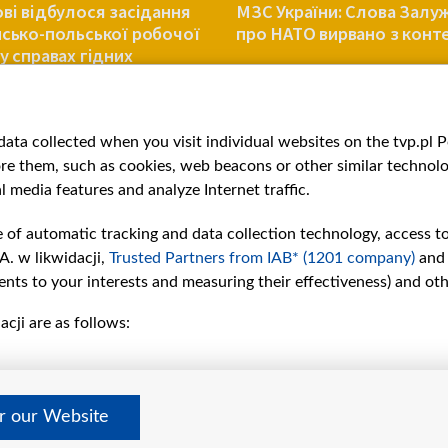
ові відбулося засідання
МЗС України: Слова Залу
нсько-польської робочої
про НАТО вирвано з конт
у справах гідних
ань
УКРАЇНА
ata collected when you visit individual websites on the tvp.pl Por
re them, such as cookies, web beacons or other similar technolog
l media features and analyze Internet traffic.
e of automatic tracking and data collection technology, access t
A. w likwidacji,
Trusted Partners from IAB* (1201 company)
and
nts to your interests and measuring their effectiveness) and ot
cji are as follows:
рії
Slawa.tv
и
Про нас
Контакти
дно
Правила використання матер
er our Website