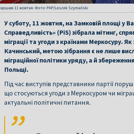
 Варшаві 11 жовтня. Фото: PAP/Leszek Szymański
У суботу, 11 жовтня, на Замковій площі у В
Справедливість» (PiS) зібрала мітинг, спр
міграції та угоди з країнами Меркосуру. Як
Качинський, метою зібрання є не лише вис
міграційної політики уряду, а й збереженн
Польщі.
Під час виступів представники партії поруш
що стосуються угоди з Меркосуром чи міграці
актуальні політичні питання.