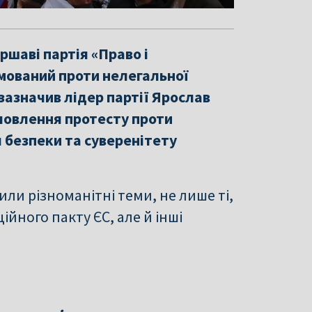
аршаві партія «Право і
ямований проти нелегальної
 зазначив лідер партії Ярослав
ловлення протесту проти
я безпеки та суверенітету
или різноманітні теми, не лише ті,
йного пакту ЄС, але й інші