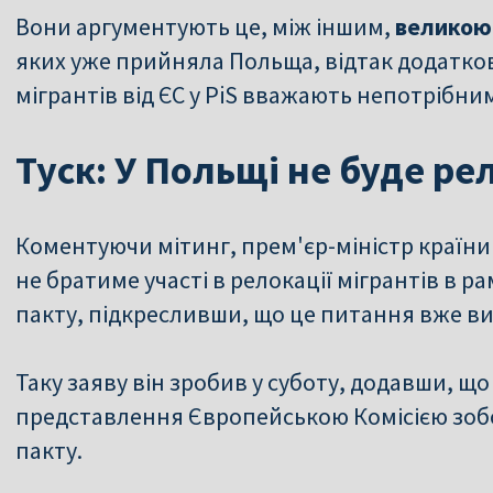
Вони аргументують це, між іншим,
великою 
яких уже прийняла Польща, відтак додатко
мігрантів від ЄС у PiS вважають непотрібни
Туск: У Польщі не буде ре
Коментуючи мітинг, прем'єр-міністр країн
не братиме участі в релокації мігрантів в 
пакту, підкресливши, що це питання вже ви
Таку заяву він зробив у суботу, додавши, що
представлення Європейською Комісією зобов
пакту.