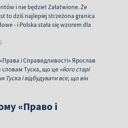
antów i nie będzie! Załatwione. Że
est to dziś najlepiej strzeżona granica
owe - i Polska stała się wzorem dla
5
р «Права і Справедливості» Ярослав
 словам Туска, що це
«його старі
 Туска і відбудувати все, що він
ому «Право і