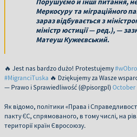
Порушуємо й інші питання, не
Меркосуру та міграційного пак
зараз відбувається з мініст
міністр юстиції — ред.), — за
Матеуш Кужеєвський.
🔥 Jest nas bardzo dużo! Protestujemy
#wObro
#MigranciTuska
🔥 Dziękujemy za Wasze wspar
— Prawo i Sprawiedliwość (@pisorgpl)
October 
Як відомо, політики «Права і Справедливос
пакту ЄС, спрямованого, в тому числі, на р
території країн Євросоюзу.