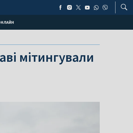
ОНЛАЙН
аві мітингували