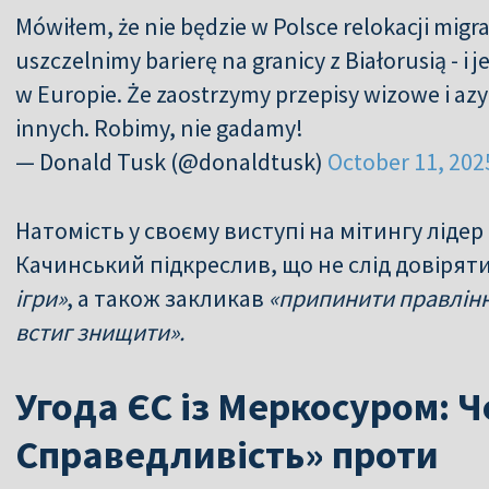
Mówiłem, że nie będzie w Polsce relokacji migr
uszczelnimy barierę na granicy z Białorusią - i j
w Europie. Że zaostrzymy przepisy wizowe i azyl
innych. Robimy, nie gadamy!
— Donald Tusk (@donaldtusk)
October 11, 202
Натомість у своєму виступі на мітингу ліде
Качинський підкреслив, що не слід довіряти
ігри»
, а також закликав
«припинити правління
встиг знищити».
Угода ЄС із Меркосуром: Ч
Справедливість» проти