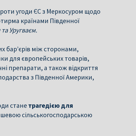
проти угоди ЄС з Меркосуром щодо
отирма країнами Південної
та Уругваєм.
х бар’єрів між сторонами,
ки для європейських товарів,
чні препарати, а також відкриття
подарства з Південної Америки,
годи стане
трагедією для
ешевою сільськогосподарською