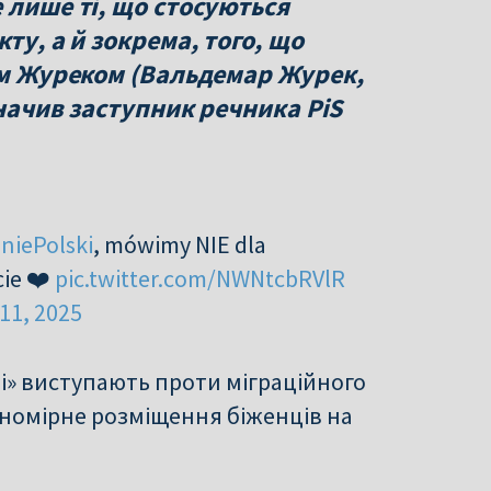
 лише ті, що стосуються
ту, а й зокрема, того, що
ром Журеком (Вальдемар Журек,
значив заступник речника PiS
niePolski
, mówimy NIE dla
cie ❤️
pic.twitter.com/NWNtcbRVlR
11, 2025
ті» виступають проти міграційного
івномірне розміщення біженців на