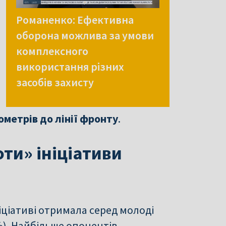
Романенко: Ефективна
оборона можлива за умови
комплексного
використання різних
засобів захисту
лометрів до лінії фронту
.
оти» ініціативи
ніціативі отримала серед молоді
%). Найбільше опонентів