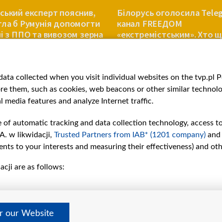
ський експерт пояснив,
Білорусь оголосила Tele
гла б Румунія допомогти
канал FREEДОМ
ні з ППО та вивозом зерна
«екстремістським». Хто щ
переліку?
ЄВРОПА
ata collected when you visit individual websites on the tvp.pl Por
re them, such as cookies, web beacons or other similar technolog
l media features and analyze Internet traffic.
e of automatic tracking and data collection technology, access t
A. w likwidacji,
Trusted Partners from IAB* (1201 company)
and
nts to your interests and measuring their effectiveness) and ot
cji are as follows:
рії
Slawa.tv
и
Про нас
Контакти
дно
Правила використання матер
er our Website