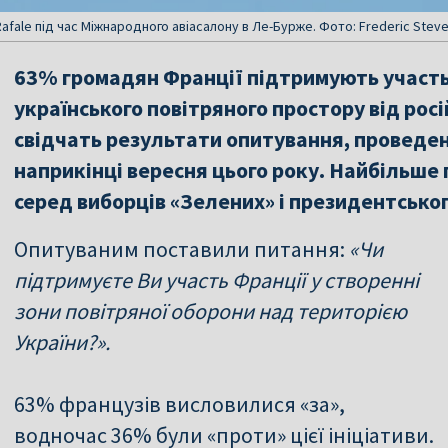
fale під час Міжнародного авіасалону в Ле-Бурже. Фото: Frederic Stev
63% громадян Франції підтримують участь св
українського повітряного простору від росі
свідчать результати опитування, проведе
наприкінці вересня цього року. Найбільше п
серед виборців «Зелених» і президентськог
Опитуваним поставили питання:
«Чи
підтримуєте Ви участь Франції у створенні
зони повітряної оборони над територією
України?».
63% французів висловилися «за»,
водночас 36% були «проти» цієї ініціативи.