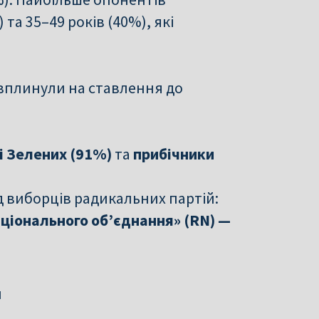
та 35–49 років (40%), які
вплинули на ставлення до
і Зелених (91%)
та
прибічники
д виборців радикальних партій:
ціонального об’єднання» (RN) —
и