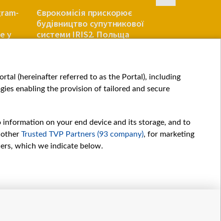
gram-
Єврокомісія прискорює
Огляд німе
будівництво супутникової
стане тер
е у
системи IRIS2. Польща
німців шо
виділить 656 мільйонів євро
ЄВРОПА
ЄВРОПА
tal (hereinafter referred to as the Portal), including
ies enabling the provision of tailored and secure
o information on your end device and its storage, and to
 other
Trusted TVP Partners (93 company)
, for marketing
hers, which we indicate below.
Обробка даних
іалів