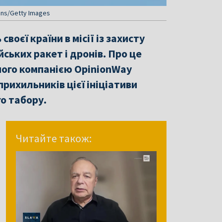
ens/Getty Images
оєї країни в місії із захисту
йських ракет і дронів. Про це
ного компанією OpinionWay
рихильників цієї ініціативи
о табору.
Читайте також: