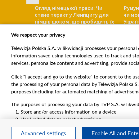
рює
Огляд німецької преси: Чи
Румун
кової
стане теракт у Лейпцигу для
чи мо
ща
німців шоком, що пробудить їх
Украї
ів євро
We respect your privacy
ЄВРОПА
ЄВРОПА
Telewizja Polska S.A. w likwidacji processes your personal d
Item
information saved using technologies used to track and sto
1
services, personalize content and advertising, provide socia
of
4
Click "I accept and go to the website" to consent to the us
the processing of your personal data by Telewizja Polska S.
purposes (including for automated matching of advertiseme
The purposes of processing your data by TVP S.A. w likwida
Катего
Store and/or access information on a device
Новин
Use limited data to select advertising
Війна
Create profiles for personalised advertising
Докла
Advanced settings
Enable All and Ent
Use profiles to select personalised advertising