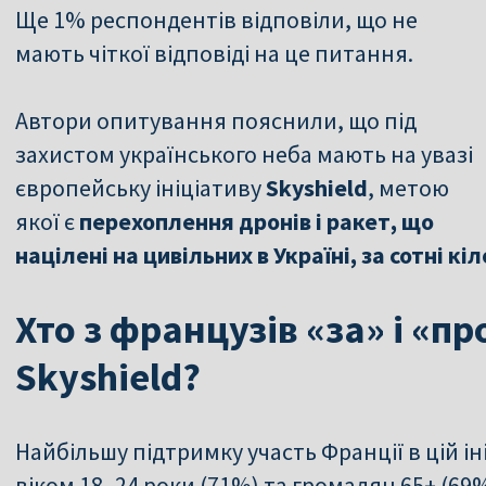
Ще 1% респондентів відповіли, що не
мають чіткої відповіді на це питання.
Автори опитування пояснили, що під
захистом українського неба мають на увазі
європейську ініціативу
Skyshield
, метою
якої є
перехоплення дронів і ракет, що
націлені на цивільних в Україні, за сотні кі
Хто з французів «за» і «пр
Skyshield?
Найбільшу підтримку участь Франції в цій і
віком 18–24 роки (71%) та громадян 65+ (69