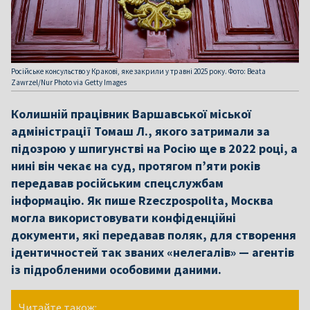
Російське консульство у Кракові, яке закрили у травні 2025 року. Фото: Beata
Zawrzel/Nur Photo via Getty Images
Колишній працівник Варшавської міської
адміністрації Томаш Л., якого затримали за
підозрою у шпигунстві на Росію ще в 2022 році, а
нині він чекає на суд, протягом п’яти років
передавав російським спецслужбам
інформацію. Як пише Rzeczpospolita, Москва
могла використовувати конфіденційні
документи, які передавав поляк, для створення
ідентичностей так званих «нелегалів» — агентів
із підробленими особовими даними.
Читайте також: