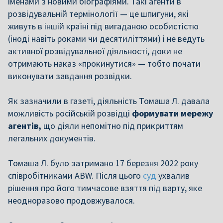
іменами з новими біографіями. Такі агенти в
розвідувальній термінології — це шпигуни, які
живуть в іншій країні під вигаданою особистістю
(іноді навіть роками чи десятиліттями) і не ведуть
активної розвідувальної діяльності, доки не
отримають наказ «прокинутися» — тобто почати
виконувати завдання розвідки.
Як зазначили в газеті, діяльність Томаша Л. давала
можливість російській розвідці
формувати мережу
агентів,
що діяли непомітно під прикриттям
легальних документів.
Томаша Л. було затримано 17 березня 2022 року
співробітниками ABW. Після цього
суд
ухвалив
рішення про його тимчасове взяття під варту, яке
неодноразово продовжувалося.