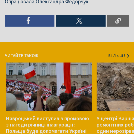
Опрацювала Олександра Федорчук
ЧИТАЙТЕ ТАКОЖ
БІЛЬШЕ
Навроцький виступив з промовою
У центрі Варша
з нагоди річниці інавгурації:
ремонтних роб
Польща буде допомагати Україні
один нерозірв