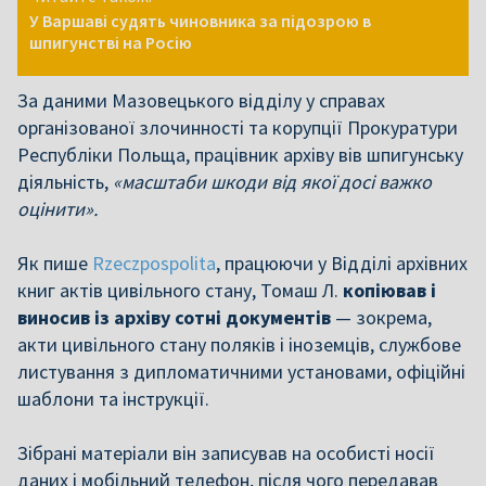
У Варшаві судять чиновника за підозрою в
шпигунстві на Росію
За даними Мазовецького відділу у справах
організованої злочинності та корупції Прокуратури
Республіки Польща, працівник архіву вів шпигунську
діяльність,
«масштаби шкоди від якої досі важко
оцінити».
Як пише
Rzeczpospolita
, працюючи у Відділі архівних
книг актів цивільного стану, Томаш Л.
копіював і
виносив із архіву сотні документів
— зокрема,
акти цивільного стану поляків і іноземців, службове
листування з дипломатичними установами, офіційні
шаблони та інструкції.
Зібрані матеріали він записував на особисті носії
даних і мобільний телефон, після чого передавав