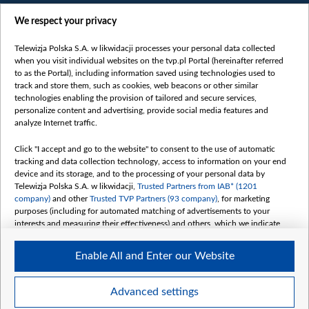
We respect your privacy
Telewizja Polska S.A. w likwidacji processes your personal data collected
when you visit individual websites on the tvp.pl Portal (hereinafter referred
to as the Portal), including information saved using technologies used to
Категорії
track and store them, such as cookies, web beacons or other similar
technologies enabling the provision of tailored and secure services,
Новини
personalize content and advertising, provide social media features and
analyze Internet traffic.
Війна
Докладно
Click "I accept and go to the website" to consent to the use of automatic
tracking and data collection technology, access to information on your end
Погляд
device and its storage, and to the processing of your personal data by
Цікаво
Telewizja Polska S.A. w likwidacji,
Trusted Partners from IAB* (1201
company)
and other
Trusted TVP Partners (93 company)
, for marketing
Slawa.tv
purposes (including for automated matching of advertisements to your
Про нас
interests and measuring their effectiveness) and others, which we indicate
below.
Контакти
Enable All and Enter our Website
Правила використання матеріалів
The purposes of processing your data by TVP S.A. w likwidacji are as
follows:
Обробка даних
Store and/or access information on a device
Advanced settings
Use limited data to select advertising