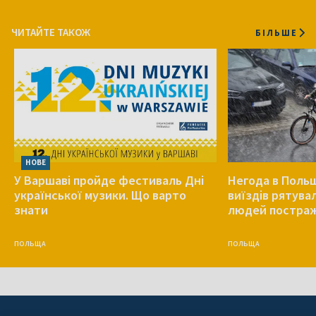
ЧИТАЙТЕ ТАКОЖ
БІЛЬШЕ
НОВЕ
У Варшаві пройде фестиваль Дні
Негода в Польщ
української музики. Що варто
виїздів рятува
знати
людей постра
ПОЛЬЩА
ПОЛЬЩА