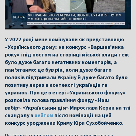
У 2022 році мене номінували як представницю
«Українського дому» на конкурс «Варшав'янка
року» і під постом на сторінці міської влади теж
було дуже багато негативних коментарів, а
пам'ятаймо: це був рік, коли дуже багато
поляків підтримали Україну й дуже багато було
позитиву якраз в контексті українців та
українок. Про це в етері «Українського фокусу»
розповіла голова правління фонду «Наш
вибір»-«Український дім» Мирослава Керик на тлі
скандалу з
хейтом
після номінації на цей
конкурс уродженки Криму Кіри Сухобойченко.
Як згадує гостя етеру, те, що її номінували на