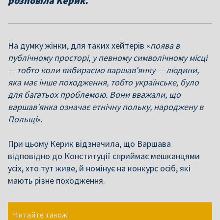
розповіла Керик.
На думку жінки, для таких хейтерів «
поява в
публічному просторі, у певному символічному місці
— тобто коли вибираємо варшав'янку — людини,
яка має інше походження, тобто українське, було
для багатьох проблемою. Вони вважали, що
варшав'янка означає етнічну польку, народжену в
Польщі
».
При цьому Керик відзначила, що Варшава
відповідно до Конституції сприймає мешканцями
усіх, хто тут живе, й номінує на конкурс осіб, які
мають різне походження.
Читайте також: