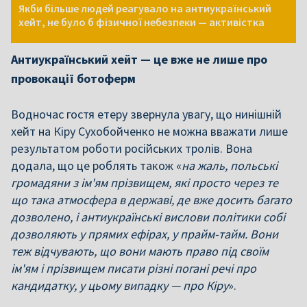
Якби більше людей реагувало на антиукраїнський
хейт, не було б фізичної небезпеки — активістка
Антиукраїнський хейт — це вже не лише про
провокації ботоферм
Водночас гостя етеру звернула увагу, що нинішній
хейт на Кіру Сухобойченко не можна вважати лише
результатом роботи російських тролів. Вона
додала, що це роблять також «
на жаль, польські
громадяни з ім'ям прізвищем, які просто через те
що така атмосфера в державі, де вже досить багато
дозволено, і антиукраїнські вислови політики собі
дозволяють у прямих ефірах, у прайм-тайм. Вони
теж відчувають, що вони мають право під своїм
ім'ям і прізвищем писати різні погані речі про
кандидатку, у цьому випадку — про Кіру
».