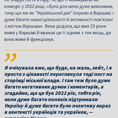
конкурс у 2022 році, «
було для мене дуже важливим,
тому що ми як "Український дім" існуємо в Варшаві, і
дуже багато нашої діяльності й активності пов'язані
з містом Варшава
». Вона додала, що вже 23 роки
живе у Варшаві й вважає це її одним з тих місць, де
вона живе й функціонує.
Я очікувала вже, що буде, на жаль, хейт, і я
просто з цікавості переглянула тоді пост на
сторінці міської влади. І там теж було дуже
багато негативних думок і коментарів, а
згадаймо, що це був 2022 рік, тобто рік,
коли дуже багато поляків підтримали
Україну й дуже багато було позитиву якраз
в контексті українців та українок, —