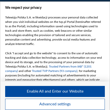
We respect your privacy
Telewizja Polska S.A. w likwidacji processes your personal data collected
when you visit individual websites on the tvp.pl Portal (hereinafter referred
to as the Portal), including information saved using technologies used to
Категорії
track and store them, such as cookies, web beacons or other similar
technologies enabling the provision of tailored and secure services,
Новини
personalize content and advertising, provide social media features and
analyze Internet traffic.
Війна
Докладно
Click "I accept and go to the website" to consent to the use of automatic
tracking and data collection technology, access to information on your end
Погляд
device and its storage, and to the processing of your personal data by
Цікаво
Telewizja Polska S.A. w likwidacji,
Trusted Partners from IAB* (1201
company)
and other
Trusted TVP Partners (93 company)
, for marketing
Slawa.tv
purposes (including for automated matching of advertisements to your
Про нас
interests and measuring their effectiveness) and others, which we indicate
below.
Контакти
Enable All and Enter our Website
Правила використання матеріалів
The purposes of processing your data by TVP S.A. w likwidacji are as
follows:
Обробка даних
Store and/or access information on a device
Advanced settings
Use limited data to select advertising