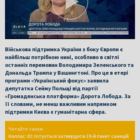
Військова підтримка України з боку Європи є
найбільш потрібною нині, особливо в світлі
останніх перемовин Володимира Зеленського та
Дональда Трампа у Вашингтоні. Про це в етері
програми «Український фокус» заявила
депутатка Сейму Польщі від партії
«Громадянська платформа» Дорота Лобода. За
її словами, не менш важливим напрямком
підтримки Києва є гуманітарна сфера.
Читайте також:
Каллас: ЄС готується затвердити 19-й пакет санкцій