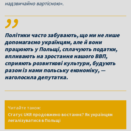
надзвичайно вартісною».
Політики часто забувають, що ми не лише
допомагаємо українцям, але й вони
працюють у Польщі, сплачують податки,
впливають на зростання нашого ВВП,
сприяють розвиткові культури, будують
разом із нами польську економіку, —
наголосила депутатка.
Читайте також:
Статус UKR продовжено востаннє? Як українцям
легалізуватися в Польщі