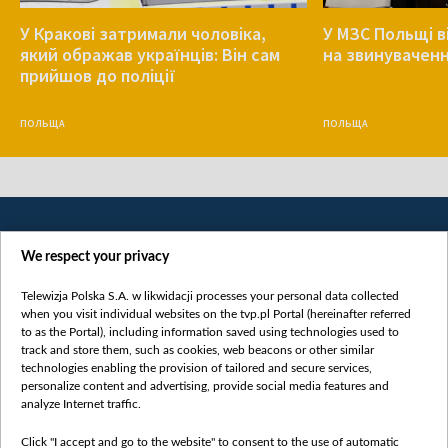
У Кракові затримали чоловіка,
У МЗС Польщі в
який ображав українців: Він сам
на звинуваченн
прийшов до поліції
ПОЛЬЩА
ПОЛЬЩА
We respect your privacy
Telewizja Polska S.A. w likwidacji processes your personal data collected
when you visit individual websites on the tvp.pl Portal (hereinafter referred
to as the Portal), including information saved using technologies used to
Категорії
track and store them, such as cookies, web beacons or other similar
technologies enabling the provision of tailored and secure services,
Новини
personalize content and advertising, provide social media features and
analyze Internet traffic.
Війна
Докладно
Click "I accept and go to the website" to consent to the use of automatic