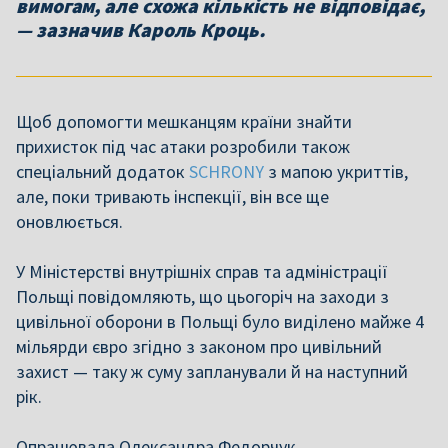
вимогам, але схожа кількість не відповідає,
— зазначив Кароль Кроць.
Щоб допомогти мешканцям країни знайти
прихисток під час атаки розробили також
спеціальний додаток
SCHRONY
з мапою укриттів,
але, поки тривають інспекції, він все ще
оновлюється.
У Міністерстві внутрішніх справ та адміністрації
Польщі повідомляють, що цьогоріч на заходи з
цивільної оборони в Польщі було виділено майже 4
мільярди євро згідно з законом про цивільний
захист — таку ж суму запланували й на наступний
рік.
Опрацювала Олександра Федорчук