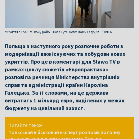
Укриття в краківському районі Нова Гута. Фото: Marek Lasyk/REPORTER
Польща з наступного року розпочне роботи з
модернізації вже існуючих та побудови нових
укриттів. Про це в коментарі для Slawa TV в
рамках циклу сюжетів «Європрактика»
розповіла речниця Міністерства внутрішніх
справ та адміністрації країни Кароліна
Галецька. За її словами, на це держава
витратить 1 мільярд євро, виділених у межах
бюджету на цивільний захист.
Читайте також:
Польський військовий експерт розповів поточну
ситуацію з цивільним захистом у Польщі