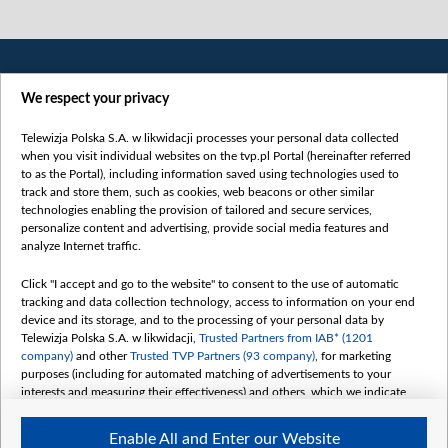
We respect your privacy
Telewizja Polska S.A. w likwidacji processes your personal data collected
when you visit individual websites on the tvp.pl Portal (hereinafter referred
to as the Portal), including information saved using technologies used to
Категорії
track and store them, such as cookies, web beacons or other similar
technologies enabling the provision of tailored and secure services,
Новини
personalize content and advertising, provide social media features and
analyze Internet traffic.
Війна
Докладно
Click "I accept and go to the website" to consent to the use of automatic
tracking and data collection technology, access to information on your end
Погляд
device and its storage, and to the processing of your personal data by
Цікаво
Telewizja Polska S.A. w likwidacji,
Trusted Partners from IAB* (1201
company)
and other
Trusted TVP Partners (93 company)
, for marketing
Slawa.tv
purposes (including for automated matching of advertisements to your
Про нас
interests and measuring their effectiveness) and others, which we indicate
below.
Контакти
Enable All and Enter our Website
The purposes of processing your data by TVP S.A. w likwidacji are as