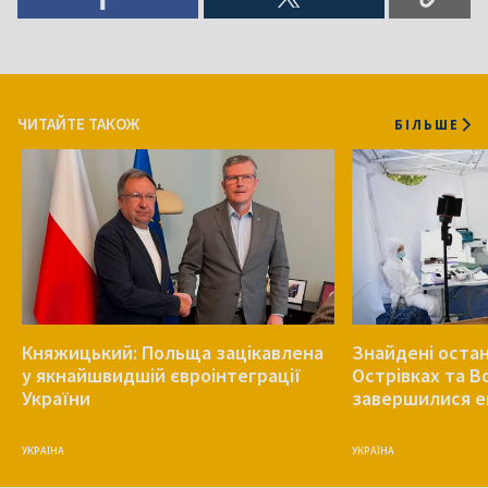
ЧИТАЙТЕ ТАКОЖ
БІЛЬШЕ
Княжицький: Польща зацікавлена
Знайдені остан
у якнайшвидшій євроінтеграції
Острівках та В
України
завершилися е
УКРАЇНА
УКРАЇНА