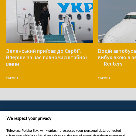
Зеленський приїхав до Сербії.
Водій автобуса
Вперше за час повномасштабної
вибухівкою в 
війни
— Reuters
ЄВРОПА
ЄВРОПА
We respect your privacy
Telewizja Polska S.A. w likwidacji processes your personal data collected