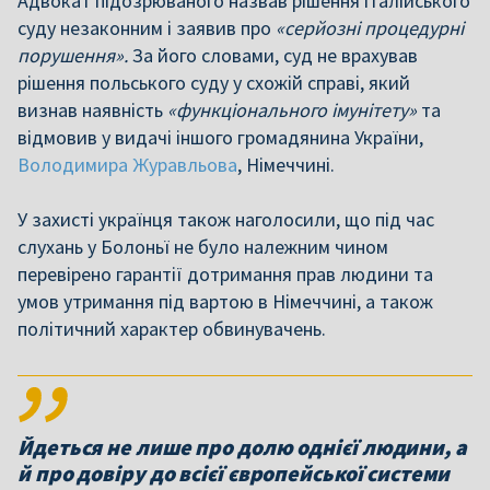
Адвокат підозрюваного назвав рішення італійського
суду незаконним і заявив про
«серйозні процедурні
порушення».
За його словами, суд не врахував
рішення польського суду у схожій справі, який
визнав наявність
«функціонального імунітету»
та
відмовив у видачі іншого громадянина України,
Володимира Журавльова
, Німеччині.
У захисті українця також наголосили, що під час
слухань у Болоньї не було належним чином
перевірено гарантії дотримання прав людини та
умов утримання під вартою в Німеччині, а також
політичний характер обвинувачень.
Йдеться не лише про долю однієї людини, а
й про довіру до всієї європейської системи