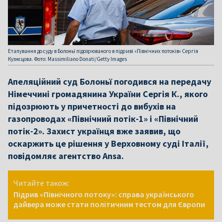
Етапування до суду в Болоньї підозрюваного в підриві «Північних потоків» Сергія
Кузнєцова. Фото: Massimiliano Donati/Getty Images
Апеляційний суд Болоньї погодився на передачу
Німеччині громадянина України Сергія К., якого
підозрюють у причетності до вибухів на
газопроводах «Північний потік-1» і «Північний
потік-2». Захист українця вже заявив, що
оскаржить це рішення у Верховному суді Італії,
повідомляє агентство Ansa.
Читайте також:
Підрив «Північного потоку»: справа українського
дайвера може стати політичним тестом для Європи