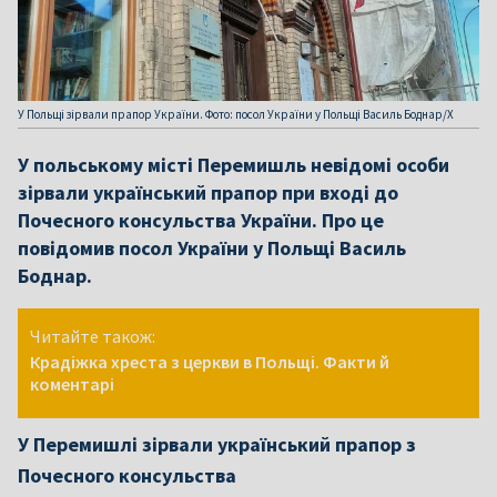
У Польщі зірвали прапор України. Фото: посол України у Польщі Василь Боднар/Х
У польському місті Перемишль невідомі особи
зірвали український прапор при вході до
Почесного консульства України. Про це
повідомив посол України у Польщі Василь
Боднар.
Читайте також:
Крадіжка хреста з церкви в Польщі. Факти й
коментарі
У Перемишлі зірвали український прапор з
Почесного консульства