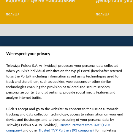
каденції? Це не Навроцький
депортації укр
ПОЛЬЩА
ПОЛЬЩА
We respect your privacy
Telewizja Polska S.A. w likwidacji processes your personal data collected
when you visit individual websites on the tvp.pl Portal (hereinafter referred
to as the Portal), including information saved using technologies used to
Категорії
track and store them, such as cookies, web beacons or other similar
technologies enabling the provision of tailored and secure services,
Новини
personalize content and advertising, provide social media features and
analyze Internet traffic.
Війна
Докладно
Click "I accept and go to the website" to consent to the use of automatic
tracking and data collection technology, access to information on your end
Погляд
device and its storage, and to the processing of your personal data by
Цікаво
Telewizja Polska S.A. w likwidacji,
Trusted Partners from IAB* (1201
company)
and other
Trusted TVP Partners (93 company)
, for marketing
Slawa.tv