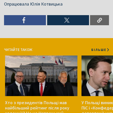
Опрацювала Юлія Котвицька
ЧИТАЙТЕ ТАКОЖ
БІЛЬШЕ
Хто з президентів Польщі мав
У Польщі виник
найбільший рейтинг після року
ПіС і «Конфеде