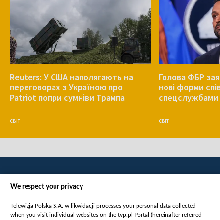
Reuters: У США наполягають на
Голова ФБР зая
переговорах з Україною про
нові форми спів
Patriot попри сумніви Трампа
спецслужбами 
СВІТ
СВІТ
We respect your privacy
Telewizja Polska S.A. w likwidacji processes your personal data collected
when you visit individual websites on the tvp.pl Portal (hereinafter referred