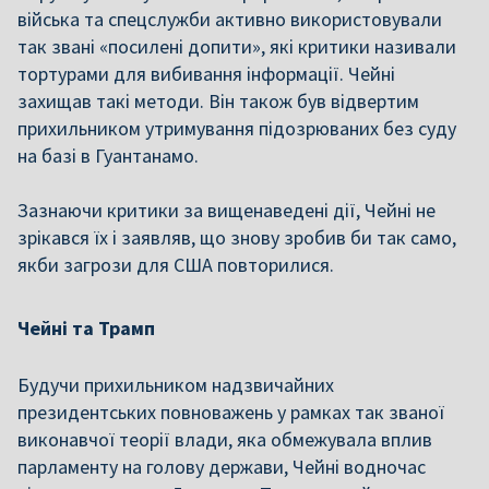
війська та спецслужби активно використовували
так звані «посилені допити», які критики називали
тортурами для вибивання інформації. Чейні
захищав такі методи. Він також був відвертим
прихильником утримування підозрюваних без суду
на базі в Гуантанамо.
Зазнаючи критики за вищенаведені дії, Чейні не
зрікався їх і заявляв, що знову зробив би так само,
якби загрози для США повторилися.
Чейні та Трамп
Будучи прихильником надзвичайних
президентських повноважень у рамках так званої
виконавчої теорії влади, яка обмежувала вплив
парламенту на голову держави, Чейні водночас