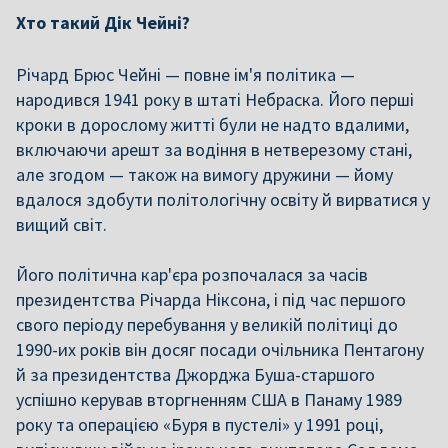
Хто такий Дік Чейні?
Річард Брюс Чейні — повне ім'я політика —
народився 1941 року в штаті Небраска. Його перші
кроки в дорослому житті були не надто вдалими,
включаючи арешт за водіння в нетверезому стані,
але згодом — також на вимогу дружини — йому
вдалося здобути політологічну освіту й вирватися у
вищий світ.
Його політична кар'єра розпочалася за часів
президентства Річарда Ніксона, і під час першого
свого періоду перебування у великій політиці до
1990-их років він досяг посади очільника Пентагону
й за президентства Джорджа Буша-старшого
успішно керував вторгненням США в Панаму 1989
року та операцією «Буря в пустелі» у 1991 році,