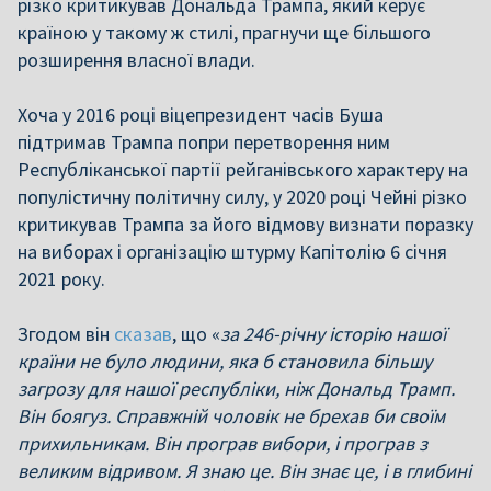
різко критикував Дональда Трампа, який керує
країною у такому ж стилі, прагнучи ще більшого
розширення власної влади.
Хоча у 2016 році віцепрезидент часів Буша
підтримав Трампа попри перетворення ним
Республіканської партії рейганівського характеру на
популістичну політичну силу, у 2020 році Чейні різко
критикував Трампа за його відмову визнати поразку
на виборах і організацію штурму Капітолію 6 січня
2021 року.
Згодом він
сказав
, що «
за 246-річну історію нашої
країни не було людини, яка б становила більшу
загрозу для нашої республіки, ніж Дональд Трамп.
Він боягуз. Справжній чоловік не брехав би своїм
прихильникам. Він програв вибори, і програв з
великим відривом. Я знаю це. Він знає це, і в глибині