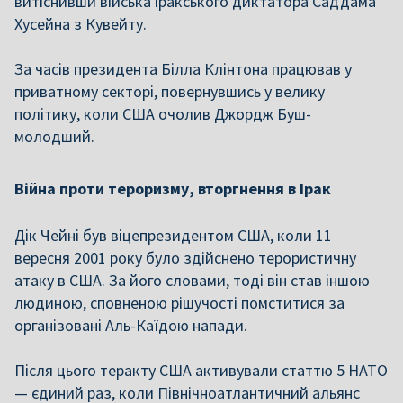
витіснивши війська іракського диктатора Саддама
Хусейна з Кувейту.
За часів президента Білла Клінтона працював у
приватному секторі, повернувшись у велику
політику, коли США очолив Джордж Буш-
молодший.
Війна проти тероризму, вторгнення в Ірак
Дік Чейні був віцепрезидентом США, коли 11
вересня 2001 року було здійснено терористичну
атаку в США. За його словами, тоді він став іншою
людиною, сповненою рішучості помститися за
організовані Аль-Каїдою напади.
Після цього теракту США активували статтю 5 НАТО
— єдиний раз, коли Північноатлантичний альянс