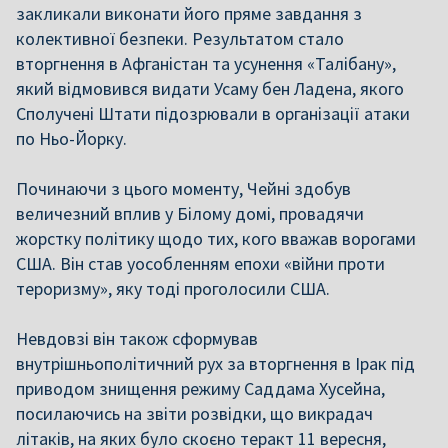
закликали виконати його пряме завдання з
колективної безпеки. Результатом стало
вторгнення в Афганістан та усунення «Талібану»,
який відмовився видати Усаму бен Ладена, якого
Сполучені Штати підозрювали в організації атаки
по Ньо-Йорку.
Починаючи з цього моменту, Чейні здобув
величезний вплив у Білому домі, провадячи
жорстку політику щодо тих, кого вважав ворогами
США. Він став уособленням епохи «війни проти
тероризму», яку тоді проголосили США.
Невдовзі він також сформував
внутрішньополітичний рух за вторгнення в Ірак під
приводом знищення режиму Саддама Хусейна,
посилаючись на звіти розвідки, що викрадач
літаків, на яких було скоєно теракт 11 вересня,