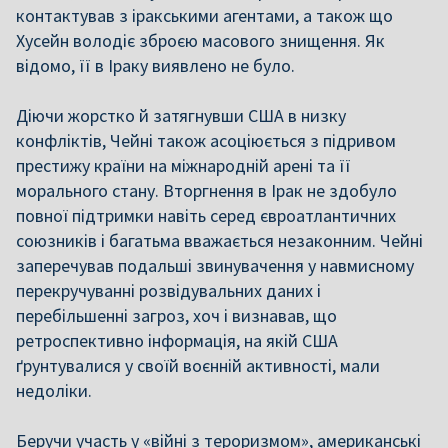
контактував з іракськими агентами, а також що
Хусейн володіє зброєю масового знищення. Як
відомо, її в Іраку виявлено не було.
Діючи жорстко й затягнувши США в низку
конфліктів, Чейні також асоціюється з підривом
престижу країни на міжнародній арені та її
морального стану. Вторгнення в Ірак не здобуло
повної підтримки навіть серед євроатлантичних
союзників і багатьма вважається незаконним. Чейні
заперечував подальші звинувачення у навмисному
перекручуванні розвідувальних даних і
перебільшенні загроз, хоч і визнавав, що
ретроспективно інформація, на якій США
ґрунтувалися у своїй воєнній активності, мали
недоліки.
Беручи участь у «війні з тероризмом», американські