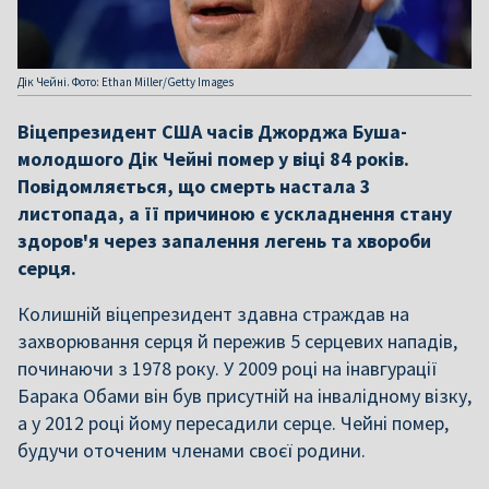
Дік Чейні. Фото: Ethan Miller/Getty Images
Віцепрезидент США часів Джорджа Буша-
молодшого Дік Чейні помер у віці 84 років.
Повідомляється, що смерть настала 3
листопада, а її причиною є ускладнення стану
здоров'я через запалення легень та хвороби
серця.
Колишній віцепрезидент здавна страждав на
захворювання серця й пережив 5 серцевих нападів,
починаючи з 1978 року. У 2009 році на інавгурації
Барака Обами він був присутній на інвалідному візку,
а у 2012 році йому пересадили серце. Чейні помер,
будучи оточеним членами своєї родини.