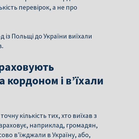
ькість перевірок, а не про
 із Польщі до України виїхали
в.
враховують
а кордоном і вʼїхали
очну кількість тих, хто виїхав з
е враховує, наприклад, громадян,
ово в’їжджали в Україну, або,