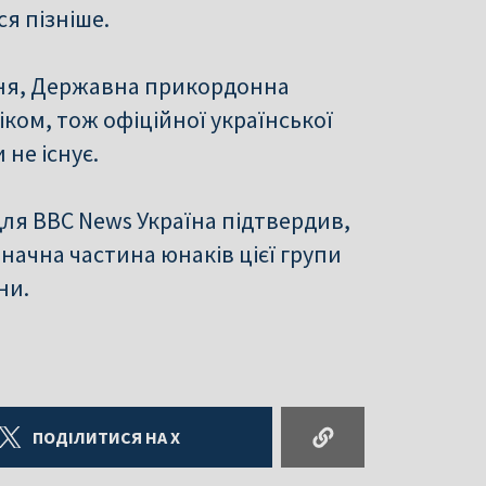
ся пізніше.
ання, Державна прикордонна
іком, тож офіційної української
 не існує.
ля BBC News Україна підтвердив,
ачна частина юнаків цієї групи
ни.
ПОДІЛИТИСЯ НА X