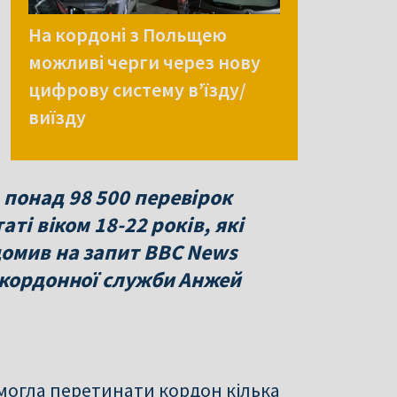
На кордоні з Польщею
можливі черги через нову
цифрову систему в’їзду/
виїзду
понад 98 500 перевірок
ті віком 18-22 років, які
домив на запит BBC News
икордонної служби Анжей
а могла перетинати кордон кілька