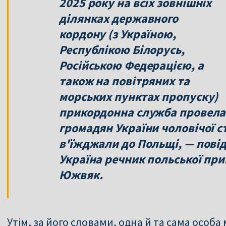
2025 року на всіх зовнішніх
ділянках державного
кордону (з Україною,
Республікою Білорусь,
Російською Федерацією, а
також на повітряних та
морських пунктах пропуску)
прикордонна служба провела 
громадян України чоловічої ста
в'їжджали до Польщі, — пові
Україна речник польської пр
Южвяк.
Утім, за його словами, одна й та сама особ