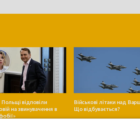
 Польщі відповіли
Військові літаки над Вар
овій на звинувачення в
Що відбувається?
фобії»
ПОЛЬЩА