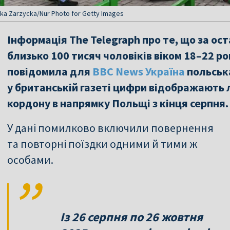
ka Zarzycka/Nur Photo for Getty Images
Інформація The Telegraph про те, що за оста
близько 100 тисяч чоловіків віком 18–22 рок
повідомила для
BBC News Україна
польськ
у британській газеті цифри відображають 
кордону в напрямку Польщі з кінця серпня.
У дані помилково включили повернення
та повторні поїздки одними й тими ж
особами.
Із 26 серпня по 26 жовтня