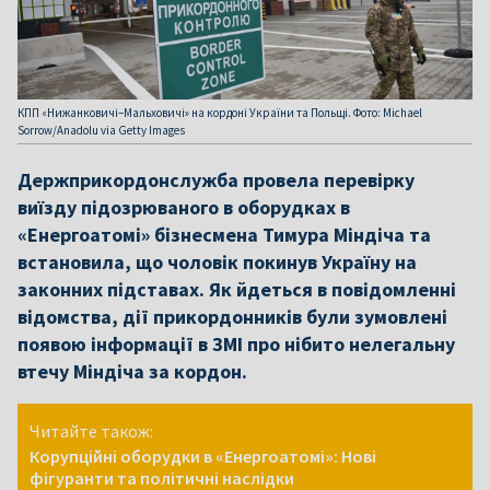
КПП «Нижанковичі–Мальховичі» на кордоні України та Польщі. Фото: Michael
Sorrow/Anadolu via Getty Images
Держприкордонслужба провела перевірку
виїзду підозрюваного в оборудках в
«Енергоатомі» бізнесмена Тимура Міндіча та
встановила, що чоловік покинув Україну на
законних підставах. Як йдеться в повідомленні
відомства, дії прикордонників були зумовлені
появою інформації в ЗМІ про нібито нелегальну
втечу Міндіча за кордон.
Читайте також:
Корупційні оборудки в «Енергоатомі»: Нові
фігуранти та політичні наслідки