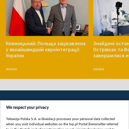
Княжицький: Польща зацікавлена
Знайдені остан
у якнайшвидшій євроінтеграції
Острівках та В
України
завершилися е
УКРАЇНА
УКРАЇНА
We respect your privacy
Telewizja Polska S.A. w likwidacji processes your personal data collected
when you visit individual websites on the tvp.pl Portal (hereinafter referred