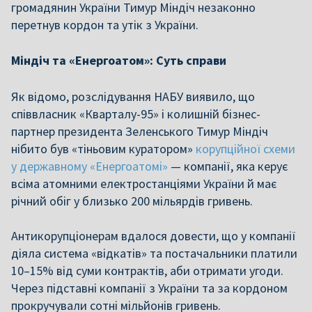
громадянин України Тимур Міндіч незаконно
перетнув кордон та утік з України.
Міндіч та «Енергоатом»: Суть справи
Як відомо, розслідування НАБУ виявило, що
співвласник «Кварталу-95» і колишній бізнес-
партнер президента Зеленського Тимур Міндіч
нібито був «тіньовим куратором»
корупційної схеми
у державному «Енергоатомі»
— компанії, яка керує
всіма атомними електростанціями України й має
річний обіг у близько 200 мільярдів гривень.
Антикорупціонерам вдалося довести, що у компанії
діяла система «відкатів» та постачальники платили
10–15% від суми контрактів, аби отримати угоди.
Через підставні компанії з України та за кордоном
прокручували сотні мільйонів гривень.