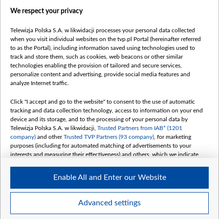
We respect your privacy
Telewizja Polska S.A. w likwidacji processes your personal data collected
when you visit individual websites on the tvp.pl Portal (hereinafter referred
to as the Portal), including information saved using technologies used to
Категорії
track and store them, such as cookies, web beacons or other similar
technologies enabling the provision of tailored and secure services,
Новини
personalize content and advertising, provide social media features and
analyze Internet traffic.
Війна
Докладно
Click "I accept and go to the website" to consent to the use of automatic
tracking and data collection technology, access to information on your end
Погляд
device and its storage, and to the processing of your personal data by
Цікаво
Telewizja Polska S.A. w likwidacji,
Trusted Partners from IAB* (1201
company)
and other
Trusted TVP Partners (93 company)
, for marketing
Slawa.tv
purposes (including for automated matching of advertisements to your
Про нас
interests and measuring their effectiveness) and others, which we indicate
below.
Контакти
Enable All and Enter our Website
Правила використання матеріалів
The purposes of processing your data by TVP S.A. w likwidacji are as
follows:
Обробка даних
Store and/or access information on a device
Advanced settings
Use limited data to select advertising
Create profiles for personalised advertising