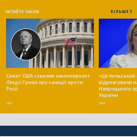
ЧИТАЙТЕ ТАКОЖ
БІЛЬШЕ
Сенат США схвалив законопроєкт
«Це польський 
Ліндсі Грема про санкції проти
відреагували н
Росії
Навроцького п
України
СВІТ
СВІТ