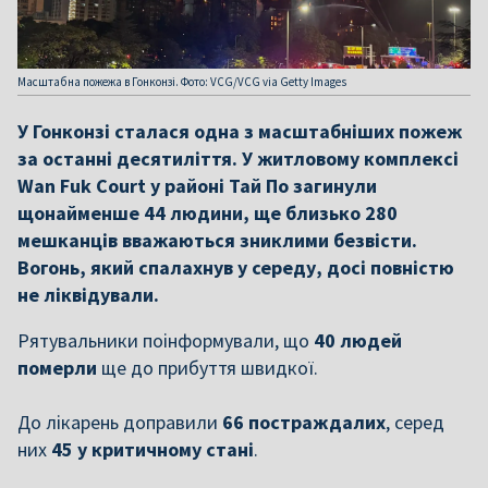
Масштабна пожежа в Гонконзі. Фото: VCG/VCG via Getty Images
У Гонконзі сталася одна з масштабніших пожеж
за останні десятиліття. У житловому комплексі
Wan Fuk Court у районі Тай По загинули
щонайменше 44 людини, ще близько 280
мешканців вважаються зниклими безвісти.
Вогонь, який спалахнув у середу, досі повністю
не ліквідували.
Рятувальники поінформували, що
40 людей
померли
ще до прибуття швидкої.
До лікарень доправили
66 постраждалих
, серед
них
45 у критичному стані
.