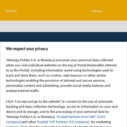
УКРАЇНА
УКРАЇНА
We respect your privacy
Telewizja Polska S.A. w likwidacji processes your personal data collected
when you visit individual websites on the tvp.pl Portal (hereinafter referred
to as the Portal), including information saved using technologies used to
Категорії
track and store them, such as cookies, web beacons or other similar
technologies enabling the provision of tailored and secure services,
Новини
personalize content and advertising, provide social media features and
analyze Internet traffic.
Війна
Докладно
Click "I accept and go to the website" to consent to the use of automatic
tracking and data collection technology, access to information on your end
Погляд
device and its storage, and to the processing of your personal data by
Цікаво
Telewizja Polska S.A. w likwidacji,
Trusted Partners from IAB* (1201
company)
and other
Trusted TVP Partners (93 company)
, for marketing
Slawa.tv