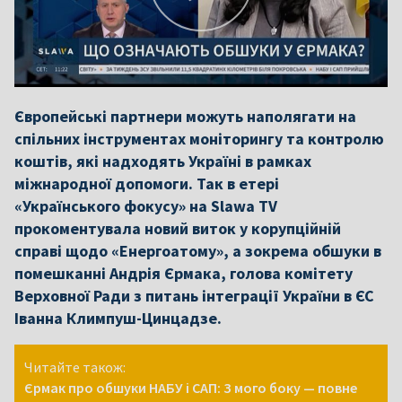
Європейські партнери можуть наполягати на
спільних інструментах моніторингу та контролю
коштів, які надходять Україні в рамках
міжнародної допомоги. Так в етері
«Українського фокусу» на Slawa TV
прокоментувала новий виток у корупційній
справі щодо «Енергоатому», а зокрема обшуки в
помешканні Андрія Єрмака, голова комітету
Верховної Ради з питань інтеграції України в ЄС
Іванна Климпуш-Цинцадзе.
Читайте також:
Єрмак про обшуки НАБУ і САП: З мого боку — повне