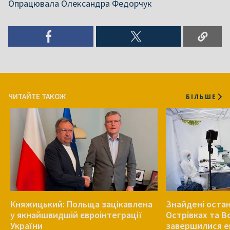
Опрацювала Олександра Федорчук
ЧИТАЙТЕ ТАКОЖ
БІЛЬШЕ
Княжицький: Польща зацікавлена
Знайдені остан
у якнайшвидшій євроінтеграції
Острівках та В
України
завершилися е