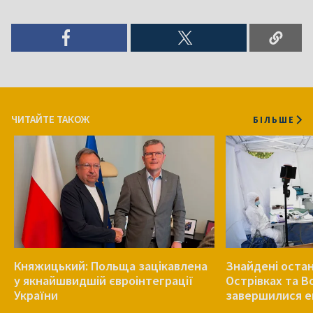
ЧИТАЙТЕ ТАКОЖ
БІЛЬШЕ
Княжицький: Польща зацікавлена
Знайдені остан
у якнайшвидшій євроінтеграції
Острівках та В
України
завершилися е