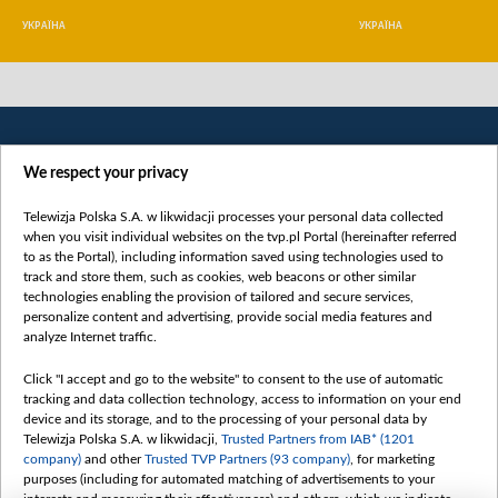
УКРАЇНА
УКРАЇНА
We respect your privacy
Telewizja Polska S.A. w likwidacji processes your personal data collected
when you visit individual websites on the tvp.pl Portal (hereinafter referred
to as the Portal), including information saved using technologies used to
Категорії
track and store them, such as cookies, web beacons or other similar
technologies enabling the provision of tailored and secure services,
Новини
personalize content and advertising, provide social media features and
analyze Internet traffic.
Війна
Докладно
Click "I accept and go to the website" to consent to the use of automatic
tracking and data collection technology, access to information on your end
Погляд
device and its storage, and to the processing of your personal data by
Цікаво
Telewizja Polska S.A. w likwidacji,
Trusted Partners from IAB* (1201
company)
and other
Trusted TVP Partners (93 company)
, for marketing
Slawa.tv
purposes (including for automated matching of advertisements to your