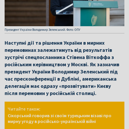
Президент України Володимир Зеленський. Фото: ОПУ
Наступні дії та рішення України в мирних
перемовинах залежатимуть від результатів
зустрічі спецпосланника Стівена Віткоффа з
російським керівництвом у Москві. Як зазначив
президент України Володимир Зеленський під
час пресконференції в Дубліні, американська
делегація має одразу «прозвітувати» Києву
після перемовин у російській столиці.
Читайте також:
Сікорський говорив зі своїм турецьким візаві про
мирну угоду в російсько-українській війні