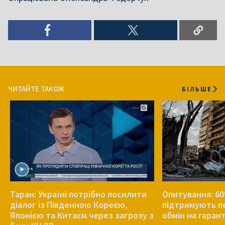
ЧИТАЙТЕ ТАКОЖ
БІЛЬШЕ
Таран: Україні потрібно посилити
Опитування: 60
діалог із Південною Кореєю,
підтримують п
Японією та Китаєм через загрозу з
обмін на гаран