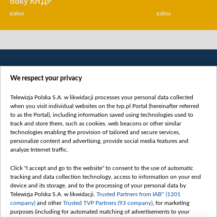
боку КНДР
ВІЙНА
ВІЙНА
We respect your privacy
Telewizja Polska S.A. w likwidacji processes your personal data collected
when you visit individual websites on the tvp.pl Portal (hereinafter referred
to as the Portal), including information saved using technologies used to
Категорії
track and store them, such as cookies, web beacons or other similar
technologies enabling the provision of tailored and secure services,
Новини
personalize content and advertising, provide social media features and
analyze Internet traffic.
Війна
Докладно
Click "I accept and go to the website" to consent to the use of automatic
tracking and data collection technology, access to information on your end
Погляд
device and its storage, and to the processing of your personal data by
Цікаво
Telewizja Polska S.A. w likwidacji,
Trusted Partners from IAB* (1201
company)
and other
Trusted TVP Partners (93 company)
, for marketing
Slawa.tv
purposes (including for automated matching of advertisements to your