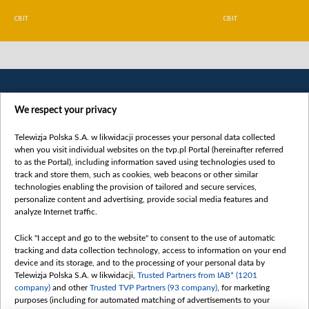
СВІТ
СВІТ
We respect your privacy
Telewizja Polska S.A. w likwidacji processes your personal data collected
when you visit individual websites on the tvp.pl Portal (hereinafter referred
to as the Portal), including information saved using technologies used to
Категорії
track and store them, such as cookies, web beacons or other similar
technologies enabling the provision of tailored and secure services,
Новини
personalize content and advertising, provide social media features and
analyze Internet traffic.
Війна
Докладно
Click "I accept and go to the website" to consent to the use of automatic
tracking and data collection technology, access to information on your end
Погляд
device and its storage, and to the processing of your personal data by
Цікаво
Telewizja Polska S.A. w likwidacji,
Trusted Partners from IAB* (1201
company)
and other
Trusted TVP Partners (93 company)
, for marketing
Slawa.tv
purposes (including for automated matching of advertisements to your