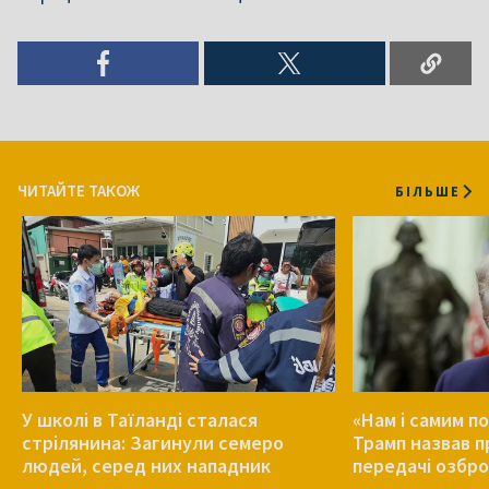
ЧИТАЙТЕ ТАКОЖ
БІЛЬШЕ
У школі в Таїланді сталася
«Нам і самим по
стрілянина: Загинули семеро
Трамп назвав 
людей, серед них нападник
передачі озбро