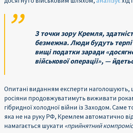
досягнуто військовим шляхом,
аналізує
хід 
З точки зору Кремля, здатніс
безмежна. Люди будуть терпіт
вищі податки заради «досягне
військової операції», — йдетьс
Опитані виданням експерти наголошують, що,
росіяни продовжуватимуть виживати рока
гібридної холодної війни із Заходом. Саме 
яка не на руку РФ, Кремлем автоматично від
намагається шукати
«прийнятний компроміс