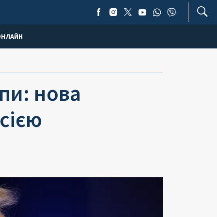
ОНЛАЙН
пи: нова
осією