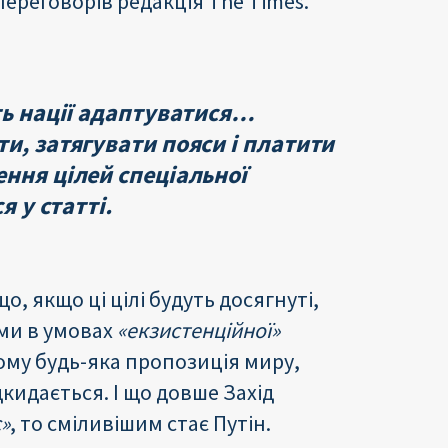
переговорів редакція The Times.
ть нації адаптуватися…
и, затягувати пояси і платити
ння цілей спеціальної
я у статті.
 якщо ці цілі будуть досягнуті,
ми в умовах
«екзистенційної»
тому будь-яка пропозиція миру,
кидається. І що довше Захід
»
, то сміливішим стає Путін.