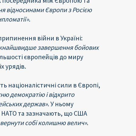
як посередника між Європою та
ня відносинами Європи з Росією
ипломатії»
.
припинення війни в Україні:
якнайшвидше завершення бойових
ільшості європейців до миру
іх урядів.
ь націоналістичні сили в Європі,
ню демократію і відкрито
ейських держав»
. У ньому
НАТО та зазначають, що США
овернути собі колишню велич»
.