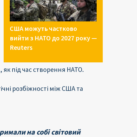
США можуть частково
вийти з НАТО до 2027 року —
Reuters
 як під час створення НАТО.
ічні розбіжності між США та
римали на собі світовий