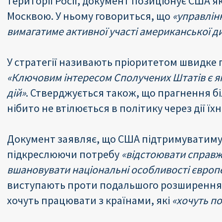
території Росії, документ позиціонує США 
Москвою. У ньому говориться, що
«управлін
вимагатиме активної участі американської д
У стратегії називають пріоритетом швидке 
«Ключовим інтересом Сполучених Штатів є 
дій»
. Стверджується також, що прагнення б
нібито не втілюється в політику через дії їхн
Документ заявляє, що США підтримуватимут
підкреслюючи потребу
«відстоювати справж
вшановувати національні особливості європ
виступають проти подальшого розширення 
хочуть працювати з країнами, які
«хочуть п