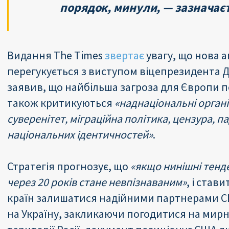
порядок, минули, — зазначаєт
Видання The Times
звертає
увагу, що нова 
перегукується з виступом віцепрезидента Дж
заявив, що найбільша загроза для Європи п
також критикуються
«наднаціональні орган
суверенітет, міграційна політика, цензура, п
національних ідентичностей»
.
Стратегія прогнозує, що
«якщо нинішні тенд
через 20 років стане невпізнаваним»
, і став
країн залишатися надійними партнерами СШ
на Україну, закликаючи погодитися на мирну