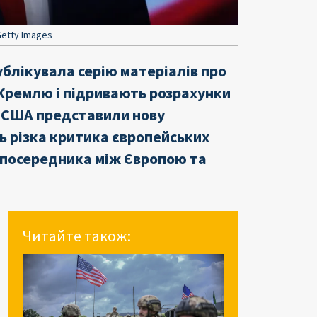
etty Images
ублікувала серію матеріалів про
 Кремлю і підривають розрахунки
і США представили нову
ь різка критика європейських
 посередника між Європою та
Читайте також: