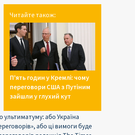
Читайте також:
П’ять годин у Кремлі: чому
переговори США з Путіним
зайшли у глухий кут
го ультиматуму: або Україна
еговорів», або ці вимоги буде