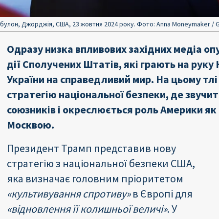
улон, Джорджія, США, 23 жовтня 2024 року. Фото: Anna Moneymaker / G
Одразу низка впливових західних медіа оп
дії Сполучених Штатів, які грають на руку
України на справедливий мир. На цьому тл
стратегію національної безпеки, де звучит
союзників і окреслюється роль Америки як
Москвою.
Президент Трамп представив нову
стратегію з національної безпеки США,
яка визначає головним пріоритетом
«культивування спротиву»
в Європі для
«відновлення її колишньої величі»
. У