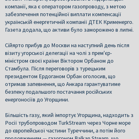
компанії, яка є оператором газопроводу, з метою
забезпечення потенційної виплати компенсації
українській енергетичній компанії ДТЕК Крименерго.
Газета додала, що активи було заморожено в липні.
Сійярто прибув до Москви на наступний день після
візиту угорської делегації на чолі з прем'єр-
міністром своєї країни Віктором Орбаном до
Стамбула. Після переговорів з турецьким
президентом Ердоганом Орбан оголосив, що
отримав запевнення, що Анкара гарантуватиме
безпеку подальшого постачання російських
енергоносіїв до Угорщини.
Більшість газу, який імпортує Угорщина, надходить з
Росії трубопроводом TurkStream через Чорне море
до європейської частини Туреччини, а потім його
продовженням — газогоном Balkan Stream, що