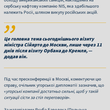
сербську нафтову компанію NIS, яка здебільшого
належить Росії, шляхом викупу російських акцій.
Це головна тема сьогоднішнього візиту
міністра Сійярто до Москви, лише через 11
днів після візиту Орбана до Кремля, —
додав він.
Під час пресконференції в Москві, коментуючи цю
справу, очільник угорської дипломатії зазначив, що
«
угорські компанії достатньо сильні, щоб у такій
ситуації сісти за стіл переговорів
».
За матеріалами Якуба Баволека (Польське