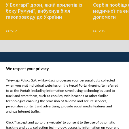
У Болгарії дрон, який прилетів із
Сербія пообіця
боку Румунії, вибухнув біля
медичної та е
газопроводу до України
допомоги
ЄВРОПА
ЄВРОПА
We respect your privacy
Telewizja Polska S.A. w likwidacji processes your personal data collected
when you visit individual websites on the tvp.pl Portal (hereinafter referred
to as the Portal), including information saved using technologies used to
Категорії
track and store them, such as cookies, web beacons or other similar
technologies enabling the provision of tailored and secure services,
Новини
personalize content and advertising, provide social media features and
analyze Internet traffic.
Війна
Докладно
Click "I accept and go to the website" to consent to the use of automatic
tracking and data collection technology, access to information on your end
Погляд