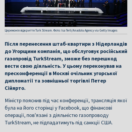
Церемонія відкриття Turk Stream. Фото: Isa Terli/Anadolu Agency via Getty Images
Після перенесення штаб-квартири з Нідерландів
до Угорщини компанія, що обслуговує російський
газопровід TurkStream, зможе без перешкод
вести свою діяльність. У цьому переконував на
пресконференції в Москві очільник угорської
дипломатії та зовнішньої торгівлі Петер
Сійярто.
Міністр пояснив під час конференції, трансляція якої
була на його сторінці у Facebook, що фінансові
операції, пов'язані з діяльністю газопроводу
TurkStream, не підпадатимуть під санкції США.