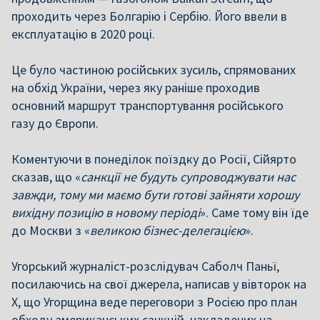
проходить через Болгарію і Сербію. Його ввели в
експлуатацію в 2020 році.
Це було частиною російських зусиль, спрямованих
на обхід України, через яку раніше проходив
основний маршрут транспортування російського
газу до Європи.
Коментуючи в понеділок поїздку до Росії, Сійярто
сказав, що «
санкції не будуть супроводжувати нас
завжди, тому ми маємо бути готові зайняти хорошу
вихідну позицію в новому періоді
». Саме тому він їде
до Москви з «
великою бізнес-делегацією
».
Угорський журналіст-розслідувач Саболч Паньї,
посилаючись на свої джерела, написав у вівторок на
X, що Угорщина веде переговори з Росією про план
обходу американських санкцій, накладених на