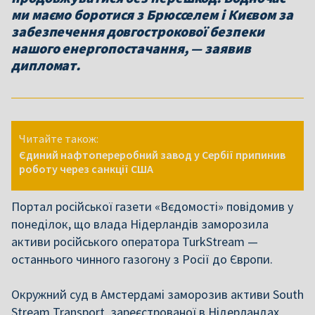
ми маємо боротися з Брюсселем і Києвом за
забезпечення довгострокової безпеки
нашого енергопостачання, — заявив
дипломат.
Читайте також:
Єдиний нафтопереробний завод у Сербії припинив
роботу через санкції США
Портал російської газети «Вєдомості» повідомив у
понеділок, що влада Нідерландів заморозила
активи російського оператора TurkStream —
останнього чинного газогону з Росії до Європи.
Окружний суд в Амстердамі заморозив активи South
Stream Transport, зареєстрованої в Нідерландах