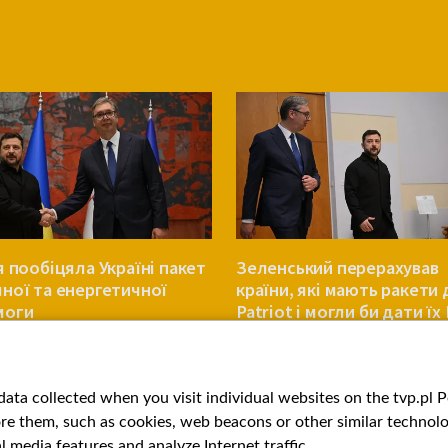
я пообіцяла Україні пакет
Зеленський перерахував
ної та енергетичної
країни, які мають ракети 
моги
Patriot і могли би дати їх
ЄВРОПА
ata collected when you visit individual websites on the tvp.pl Por
re them, such as cookies, web beacons or other similar technolog
l media features and analyze Internet traffic.