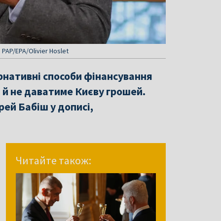
PAP/EPA/Olivier Hoslet
рнативні способи фінансування
и й не даватиме Києву грошей.
рей Бабіш у дописі,
Читайте також: