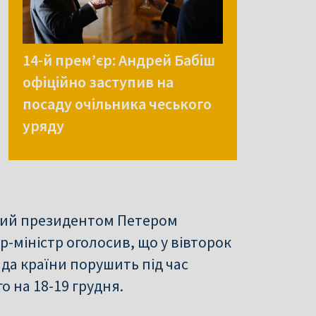
14-й прем’єр: Андрей Бабіш
офіційно заступив на
посаду очільника чеського
уряду
ений президентом Петером
-міністр оголосив, що у вівторок
да країни порушить під час
 на 18-19 грудня.