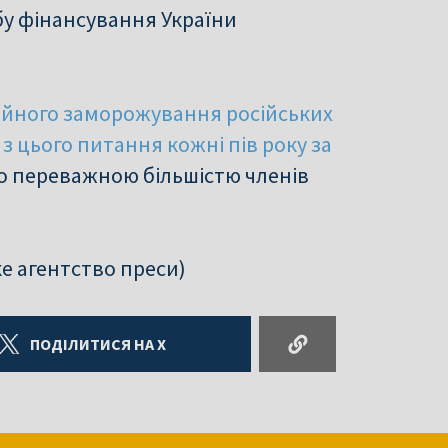
бу фінансування України
тійного заморожування російських
з цього питання кожні пів року за
о переважною більшістю членів
е агентство преси)
ПОДІЛИТИСЯ НА X