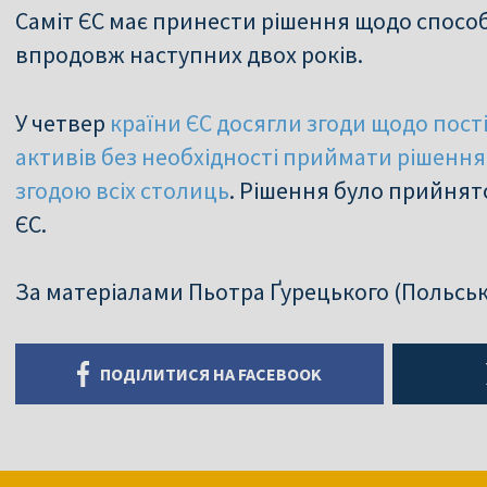
Саміт ЄС має принести рішення щодо спосо
впродовж наступних двох років.
У четвер
країни ЄС досягли згоди щодо пос
активів без необхідності приймати рішення 
згодою всіх столиць
. Рішення було прийнят
ЄС.
За матеріалами Пьотра Ґурецького (Польськ
ПОДІЛИТИСЯ НА FACEBOOK