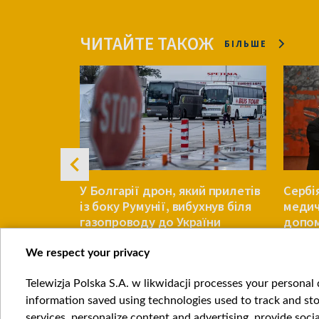
ЧИТАЙТЕ ТАКОЖ
БІЛЬШЕ
о Сербії.
У Болгарії дрон, який прилетів
Сербі
із боку Румунії, вибухнув біля
медич
йни
газопроводу до України
допо
We respect your privacy
ЄВРОПА
ЄВРОПА
Telewizja Polska S.A. w likwidacji processes your personal d
Item
information saved using technologies used to track and sto
1
services, personalize content and advertising, provide socia