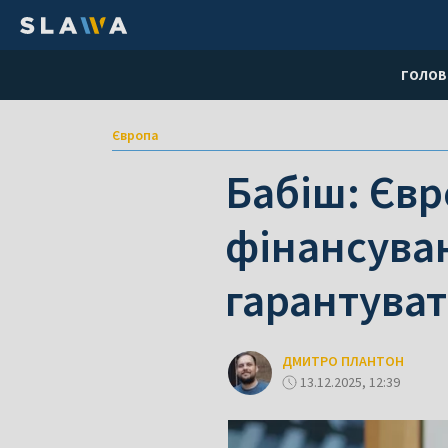
ГОЛОВ
Європа
Бабіш: Євр
фінансуван
гарантува
ДМИТРО ПЛАНТОН
13.12.2025, 12:39