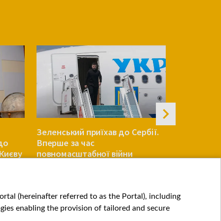
Зеленський приїхав до Сербії.
У Болгарії
до
Вперше за час
із боку Ру
 Києву
повномасштабної війни
газопрово
ЄВРОПА
ЄВРОПА
tal (hereinafter referred to as the Portal), including
ies enabling the provision of tailored and secure