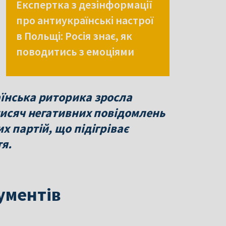
Експертка з дезінформації
про антиукраїнські настрої
в Польщі: Росія знає, як
поводитись з емоціями
їнська риторика зросла
тисяч негативних повідомлень
х партій, що підігріває
тя.
гументів