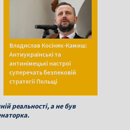
Владислав Косіняк-Камиш:
Антиукраїнські та
антинімецькі настрої
суперечать безпековій
стратегії Польщі
ній реальності, а не був
енаторка.