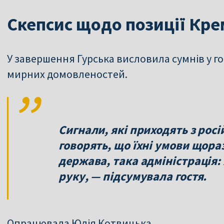
Скепсис щодо позиції Кр
У завершення Гурська висловила сумнів у го
мирних домовленостей.
Сигнали, які приходять з росі
говорять, що їхні умови щора
держава, така адміністрація: 
руку, — підсумувала гостя.
Опрацювала Юлія Котвицька