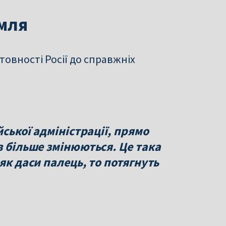
емля
товності Росії до справжніх
йської адміністрації, прямо
з більше змінюються. Це така
як даси палець, то потягнуть