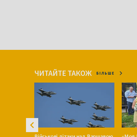
ЧИТАЙТЕ ТАКОЖ
БІЛЬШЕ
перечка
Військові літаки над Варшавою.
«Моя 