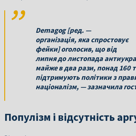
Demagog [ред. —
організація, яка спростовує
фейки] оголосив, що від
липня до листопада антиукра
майже в два рази, понад 160 
підтримують політики з прави
націоналізм, — зазначила гос
Популізм і відсутність ар