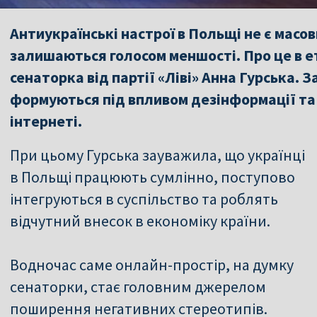
Антиукраїнські настрої в Польщі не є масо
залишаються голосом меншості. Про це в е
сенаторка від партії «Ліві» Анна Гурська. З
формуються під впливом дезінформації та
інтернеті.
При цьому Гурська зауважила, що українці
в Польщі працюють сумлінно, поступово
інтегруються в суспільство та роблять
відчутний внесок в економіку країни.
Водночас саме онлайн-простір, на думку
сенаторки, стає головним джерелом
поширення негативних стереотипів.