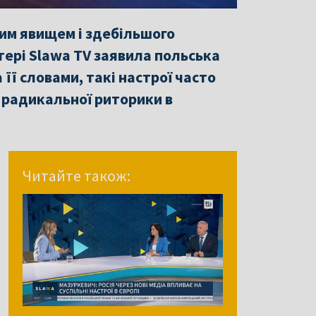
вим явищем і здебільшого
тері Slawa TV заявила польська
а її словами, такі настрої часто
 радикальної риторики в
Читайте також: