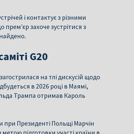
стрічей і контактує з різними
 прем’єр захоче зустрітися з
знайдено.
саміті G20
загострилася на тлі дискусій щодо
дбудеться в 2026 році в Маямі,
льда Трампа отримав Кароль
и при Президенті Польщі Марчін
 метою підготовки участі країни в