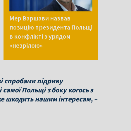
Мер Варшави назвав
позицію президента Польщі
в конфлікті з урядом
«незрілою»
і спробами підриву
 самої Польщі з боку когось з
же шкодить нашим інтересам, –