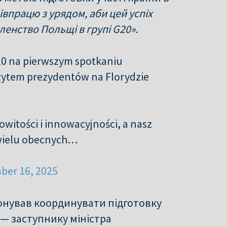
півпрацю з урядом, аби цей успіх
енство Польщі в групі G20».
G20 na pierwszym spotkaniu
ytem prezydentów na Florydzie
witości i innowacyjności, a nasz
 wielu obecnych…
ber 16, 2025
понував координувати підготовку
 — заступнику міністра