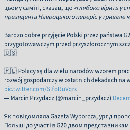
цьому саміті, сказав, що
«глибоко вірить у с
президента Навроцького переріс у тривале чл
Bardzo dobre przyjęcie Polski przez państwa 
przygotowawczym przed przyszłorocznym szcz
🇺🇸
🇵🇱 Polacy są dla wielu narodów wzorem praco
rozwój gospodarczy w ostatnich dekadach na
pic.twitter.com/SlfoRuVqrs
— Marcin Przydacz (@marcin_przydacz)
Decem
Як повідомляла Gazeta Wyborcza, уряд про
Польщі до участі в G20 двом представникам