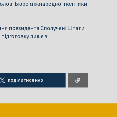
голові Бюро міжнародної політики
ння президента Сполучені Штати
 підготовку лише з
ПОДІЛИТИСЯ НА X