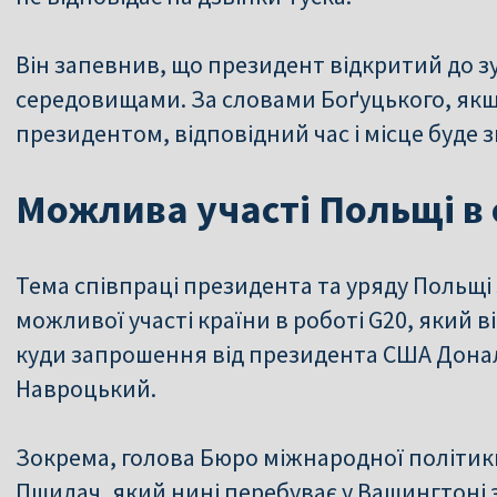
Він запевнив, що президент відкритий до зу
середовищами. За словами Боґуцького, якщо
президентом, відповідний час і місце буде 
Можлива участі Польщі в 
Тема співпраці президента та уряду Польщі 
можливої участі країни в роботі G20, який ві
куди запрошення від президента США Дона
Навроцький.
Зокрема, голова Бюро міжнародної політик
Пшидач, який нині перебуває у Вашингтоні з