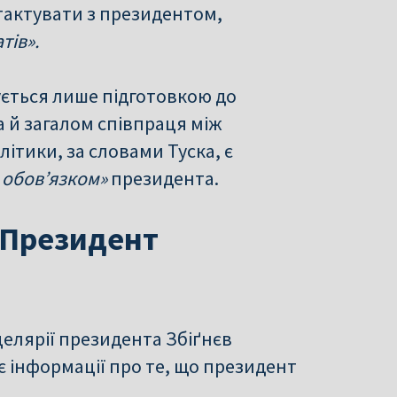
нтактувати з президентом,
тів».
ється лише підготовкою до
а й загалом співпраця між
літики, за словами Туска, є
 обов’язком»
президента.
 Президент
целярії президента Збіґнєв
є інформації про те, що президент