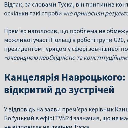
Відтак, за словами Туска, він припинив ко
оскільки такі спроби
«не приносили результа
Прем’єр наголосив, що проблема не обмежу
можливої участі Польщі в роботі групи G20, 
президентом і урядом у сфері зовнішньої по
«очевидною необхідністю та конституційним
Канцелярія Навроцького:
відкритий до зустрічей
У відповідь на заяви прем’єра керівник Кан
Боґуцький в ефірі TVN24 зазначив, що не ма
не відповідає на дзвінки Туска.