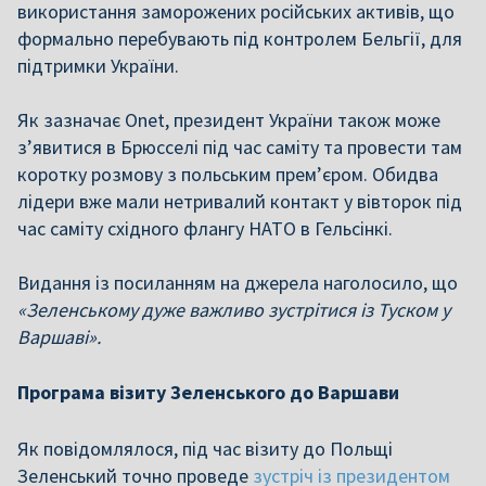
використання заморожених російських активів, що
формально перебувають під контролем Бельгії, для
підтримки України.
Як зазначає Onet, президент України також може
з’явитися в Брюсселі під час саміту та провести там
коротку розмову з польським прем’єром. Обидва
лідери вже мали нетривалий контакт у вівторок під
час саміту східного флангу НАТО в Гельсінкі.
Видання із посиланням на джерела наголосило, що
«Зеленському дуже важливо зустрітися із Туском у
Варшаві».
Програма візиту Зеленського до Варшави
Як повідомлялося,
під час візиту до Польщі
Зеленський точно проведе
зустріч із президентом