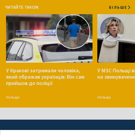
ЧИТАЙТЕ ТАКОЖ
БІЛЬШЕ
У Кракові затримали чоловіка,
У МЗС Польщі в
який ображав українців: Він сам
на звинуваченн
прийшов до поліції
ПОЛЬЩА
ПОЛЬЩА