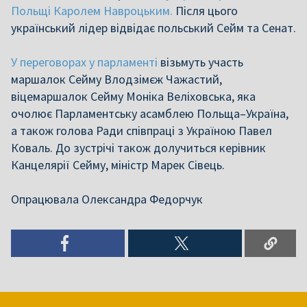
Польщі Каролем Навроцьким.
Після цього
український лідер відвідає польський Сейм та Сенат.
У переговорах у парламенті
візьмуть участь
маршалок Сейму Влодзімєж Чажастий,
віцемаршалок Сейму Моніка Веліховська, яка
очолює Парламентську асамблею Польща–Україна,
а також голова Ради співпраці з Україною Павел
Коваль. До зустрічі також долучиться керівник
Канцелярії Сейму, міністр Марек Сівець.
Опрацювала Олександра Федорчук