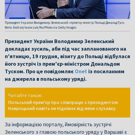
Президент України Володимир Зеленський і прем’єр-міністр Польщі Дональд Туск.
Фото: Andrzej Iwanczuk/NurPhoto via Getty Images
Президент України Володимир Зеленський
докладає зусиль, аби під час запланованого на
п’ятницю, 19 грудня, візиту до Польщі відбулася
його зустріч із прем’єр-міністром Дональдом
Туском. Про це повідомляє
Onet
із посиланням
на джерела в польському уряді.
Читайте також:
Польський прем'єр про співпрацю з президентом:
Навроцький навіть не піднімає від мене слухавку
За інформацією порталу, ймовірність зустрічі
Зеленського з главою польського уряду у Варшаві є