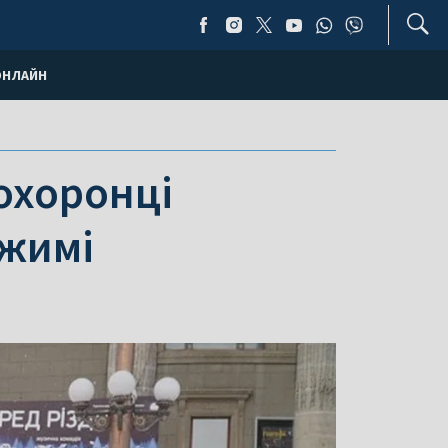
ОНЛАЙН
оохоронці
ежимі