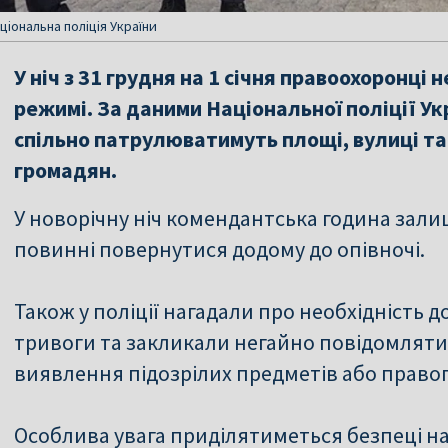
ціональна поліція України
У ніч з 31 грудня на 1 січня правоохоронці
режимі. За даними Національної поліції Ук
спільно патрулюватимуть площі, вулиці та
громадян.
У новорічну ніч комендантська година зали
повинні повернутися додому до опівночі.
Також у поліції нагадали про необхідність 
тривоги та закликали негайно повідомляти н
виявлення підозрілих предметів або право
Особлива увага приділятиметься безпеці на