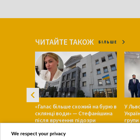
ЧИТАЙТЕ ТАКОЖ
БІЛЬШЕ
ачили
«Галас більше схожий на бурю в
У Льв
склянці води» — Стефанішина
Украї
чки при
після вручення підозри
групи 
похов
We respect your privacy
УКРАЇНА
УКРАЇНА