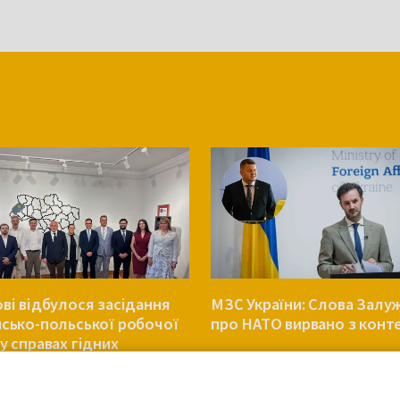
ові відбулося засідання
МЗС України: Слова Залу
нсько-польської робочої
про НАТО вирвано з конт
у справах гідних
ань
УКРАЇНА