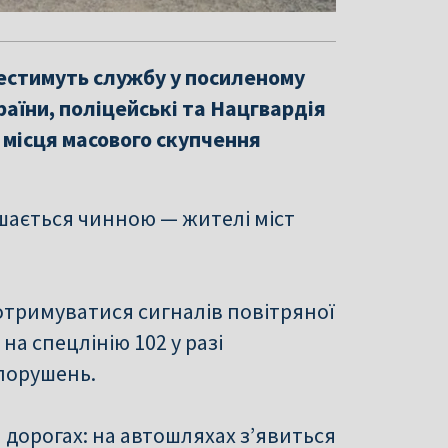
 нестимуть службу у посиленому
раїни, поліцейські та Нацгвардія
 місця масового скупчення
шається чинною — жителі міст
дотримуватися сигналів повітряної
а спецлінію 102 у разі
порушень.
 дорогах: на автошляхах з’явиться