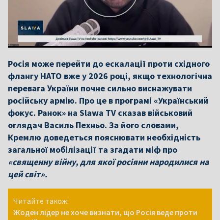
Росія може перейти до ескалації проти східного
флангу НАТО вже у 2026 році, якщо технологічна
перевага України почне сильно виснажувати
російську армію. Про це в програмі «Український
фокус. Ранок» на Slawa TV сказав військовий
оглядач Василь Пехньо. За його словами,
Кремлю доведеться пояснювати необхідність
загальної мобілізації та згадати міф про
«священну війну, для якої
росіяни народилися на
цей світ».
Читайте також:
Жоден лідер не хоче визнати, що Росія веде проти