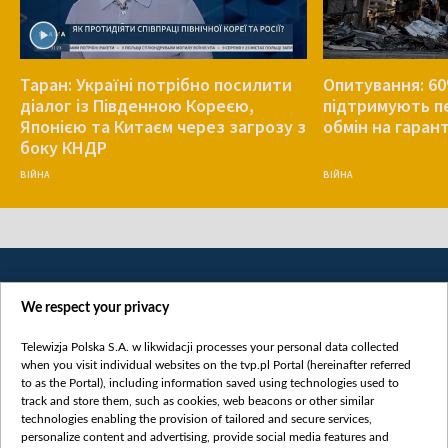
Таран: Україні потрібно посилити
Опитування: 60
діалог із Південною Кореєю,
підтримують п
Японією та Китаєм через загрозу з
обмін на гаран
боку КНДР
ВІЙНА
ВІЙНА
We respect your privacy
Telewizja Polska S.A. w likwidacji processes your personal data collected
when you visit individual websites on the tvp.pl Portal (hereinafter referred
to as the Portal), including information saved using technologies used to
Категорії
track and store them, such as cookies, web beacons or other similar
technologies enabling the provision of tailored and secure services,
Новини
personalize content and advertising, provide social media features and