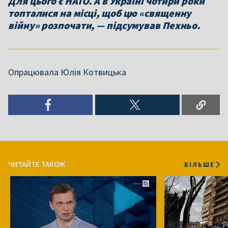
Для цього є НАТО. А в Україні чотири роки
топталися на місці, щоб цю «священну
війну» розпочати, — підсумував Пехньо.
Опрацювала Юлія Котвицька
ЧИТАЙТЕ ТАКОЖ
БІЛЬШЕ